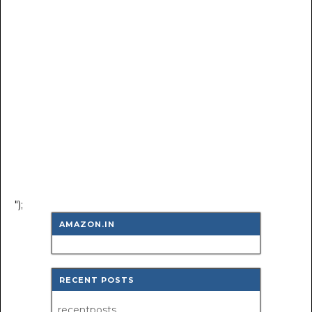
");
AMAZON.IN
RECENT POSTS
recentposts