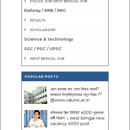
POLICE JOB WEST BENGAL JOB
Railway / RRB / RRC
RESULTS
SCHOLARSHIP
Science & technology
SSC / PSC / UPSC
WEST BENGAL JOB
POPULAR POSTS
কোন কলেজে কত পেলে মিলবে অনার্স?
কলকাতা বিশ্ববিদ্যালয়ের নতুন নিয়ম
??
@www.caluniv.ac.in
পশ্চিমবঙ্গে শিল্প ইউনিটে 4000 শূন্যপদে
কর্মী নিয়োগ । west bengal new
vacancy 4000 post