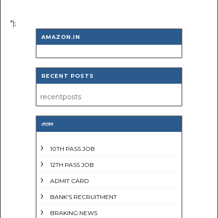
");
AMAZON.IN
RECENT POSTS
recentposts
লেবেল
10TH PASS JOB
12TH PASS JOB
ADMIT CARD
BANK'S RECRUITMENT
BRAKING NEWS