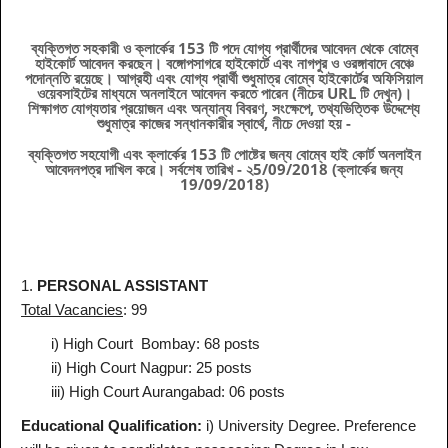
ব্যক্তিগত সহকারী ও ক্লার্কের 153 টি পদে যোগ্য প্রার্থীদের আবেদন থেকে বোম্বে
হাইকোর্ট আবেদন করছেন। বঙ্গোপসাগরে হাইকোর্টে এবং নাগপুর ও ওরঙ্গাবাদে বেঞ্চে
পদোন্নতি রয়েছে। আগ্রহী এবং যোগ্য প্রার্থী শুধুমাত্র বোম্বে হাইকোর্টের অফিসিয়াল
ওয়েবসাইটের মাধ্যমে অনলাইনে আবেদন করতে পারেন (নীচের URL টি দেখুন)।
শিক্ষাগত যোগ্যতার প্রয়োজন এবং অন্যান্য বিবরণ, সংক্ষেপে, তথ্যভিত্তিক উদ্দেশ্যে
শুধুমাত্র কাজের সন্ধানকারীর স্বার্থে, নীচে দেওয়া হয় -
ব্যক্তিগত সহযোগী এবং ক্লার্কের 153 টি পোষ্টের জন্য বোম্বে হাই কোর্ট অনলাইন
আবেদনপত্র দাখিল করে। সর্বশেষ তারিখ - ২5/09/2018 (ক্লার্কের জন্য
19/09/2018)
1.
PERSONAL ASSISTANT
Total Vacancies
: 99
i) High Court Bombay: 68 posts
ii) High Court Nagpur: 25 posts
iii) High Court Aurangabad: 06 posts
Educational Qualification:
i) University Degree. Preference