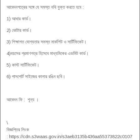
আবেদনপত্রের সঙ্গে যে সমস্ত নথি যুক্ত করতে হবে :
1) আধার কার্ড।
2) ভোটার কার্ড।
3) শিক্ষাগত যোগ্যতার সমস্ত মার্কশিট ও সার্টিফিকেট।
4)বয়সের প্রমাণপত্র হিসেবে মাধ্যমিকের এডমিট কার্ড।
5) কাস্ট সার্টিফিকেট।
6) পাসপোর্ট সাইজের কালার রঙিন ছবি।
আবেদন ফি : শূন্য ।
\
বিজ্ঞপ্তির লিংক
: https://cdn.s3waas.gov.in/s3aeb3135b436aa55373822c0107