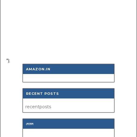
");
AMAZON.IN
RECENT POSTS
recentposts
লেবেল