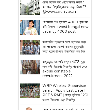
কোন কলেজে কত পেলে মিলবে অনার্স?
কলকাতা বিশ্ববিদ্যালয়ের নতুন নিয়ম
??
@www.caluniv.ac.in
পশ্চিমবঙ্গে শিল্প ইউনিটে 4000 শূন্যপদে
কর্মী নিয়োগ । west bengal new
vacancy 4000 post
কন্যাশ্রীর প্রকল্পের মতো ছেলেদের জন্য
নয়া প্রকল্পের ঘোষণা করলেন মুখ্যমন্ত্রী
মমতা বন্দ্যোপাধ্যায় বিস্তারিত পড়ে নিন
রাজ্যজুড়ে আবগারি দপ্তর 4653 শূন্য
পদে কর্মী নিয়োগের বিজ্ঞপ্তি প্রকাশ wb
excise constable
recruitment 2022
WBP Wireless Supervisor
Salary | Apply Last Date |
PET & PMT | রাজ্য পুলিশের 1251
জনকে নিয়োগের নতুন বিজ্ঞপ্তি
gnm nursing application