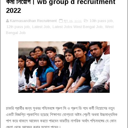
কর্মী নিয়োগ। wb group d recruitment
2022
Karmasandhan Recruitment
জুন ২৬, ২০২২
10th pass job
,
12th pass job
,
Latest Job
,
Latest Jobs West Bengal Job
,
West
Bengal Job
চাকরি প্রার্থীর জন্য সুখবর পশ্চিমবঙ্গে গ্রুপ সি ও গ্রুপ ডি পদে কর্মী নিয়োগের নতুন
একটি বিজ্ঞপ্তি প্রকাশিত হয়েছে শিক্ষাগত যোগ্যতা অষ্টম শ্রেণী অথবা উচ্চমাধ্যমিক
পাশ করে থাকলে আবেদন করতে পারবেন ভারতীয় নাগরিক অর্থাৎ পশ্চিমবঙ্গের যে কোন
জেলা থেকে আবেদন করার সুযোগ পাবেন।