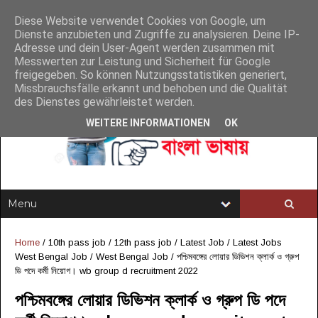
Diese Website verwendet Cookies von Google, um
Dienste anzubieten und Zugriffe zu analysieren. Deine IP-
Adresse und dein User-Agent werden zusammen mit
Messwerten zur Leistung und Sicherheit für Google
freigegeben. So können Nutzungsstatistiken generiert,
Missbrauchsfälle erkannt und behoben und die Qualität
des Dienstes gewährleistet werden.
WEITERE INFORMATIONEN
OK
Home
/
10th pass job
/
12th pass job
/
Latest Job
/
Latest Jobs
West Bengal Job
/
West Bengal Job
/
পশ্চিমবঙ্গের লোয়ার ডিভিশন ক্লার্ক ও গ্রুপ
ডি পদে কর্মী নিয়োগ। wb group d recruitment 2022
পশ্চিমবঙ্গের লোয়ার ডিভিশন ক্লার্ক ও গ্রুপ ডি পদে