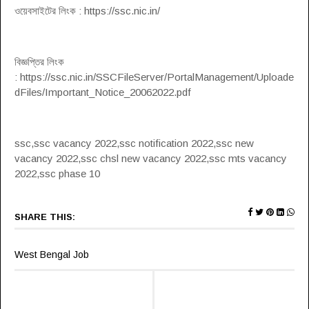
ওয়েবসাইটের লিংক : https://ssc.nic.in/
বিজ্ঞপ্তির লিংক
: https://ssc.nic.in/SSCFileServer/PortalManagement/Uploade
dFiles/Important_Notice_20062022.pdf
ssc,ssc vacancy 2022,ssc notification 2022,ssc new
vacancy 2022,ssc chsl new vacancy 2022,ssc mts vacancy
2022,ssc phase 10
SHARE THIS:
West Bengal Job