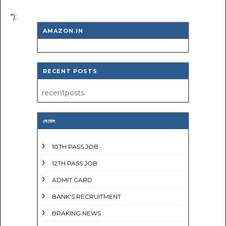
");
AMAZON.IN
RECENT POSTS
recentposts
লেবেল
10TH PASS JOB
12TH PASS JOB
ADMIT CARD
BANK'S RECRUITMENT
BRAKING NEWS