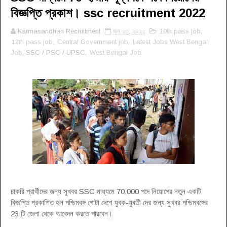
বিজ্ঞপ্তি প্রকাশ। ssc recruitment 2022
Karmasandhan Recruitment
জুন ২৩, ২০২২
10th pass job
,
12th pass job
,
Central Government job
,
Latest Jobs West Bengal
Job
, SSC / PSC / UPSC,
West Bengal Job
চাকরি প্রার্থীদের জন্য সুখবর SSC মাধ্যমে 70,000 পদে নিয়োগের নতুন একটি
বিজ্ঞপ্তি প্রকাশিত হল পশ্চিমবঙ্গ গোটা দেশে যুবক-যুবতী দের জন্য সুখবর পশ্চিমবঙ্গের
।
23 টি জেলা থেকে আবেদন করতে পারবেন