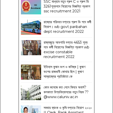
SSC মাধ্যমে নতুন গ্রুপ C ও গ্রুপ ডি
3261শূন্যপদে নিয়োগের বিজ্ঞপ্তি প্রকাশ
ssc recruitment 2021
রাজ্যের পরিবহন দপ্তরে গ্রুপ ডি পদে কর্মী
নিয়োগ। wb govt paribahan
dept recruitment 2022
রাজ্যজুড়ে আবগারি দপ্তর 4653 শূন্য
পদে কর্মী নিয়োগের বিজ্ঞপ্তি প্রকাশ wb
excise constable
recruitment 2022
ইতিহাস কুষান বংশ ও কনিষ্ক | কুষাণ
বংশের রাজধানী কোথায় ছিল | কুষাণ
সাম্রাজ্যের প্রতিষ্ঠাতা কে
কোন কলেজে কত পেলে মিলবে অনার্স?
কলকাতা বিশ্ববিদ্যালয়ের নতুন নিয়ম
??
@www.caluniv.ac.in
সমবায় ব্যাংক ও কৃষি দপ্তরে নিয়োগ ২০২০
|| Clerk, Bank Assistant,