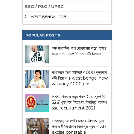
SSC / PSC / UPSC
WEST BENGAL JOB
POPULAR POSTS
উচ্চ মাধ্যমিক পাশ যোগ্যতায় বারো হাজার
সাতশো পদ গ্রুপ সি পদে কর্মী নিয়োগ
পশ্চিমবঙ্গে শিল্প ইউনিটে 4000 শূন্যপদে
কর্মী নিয়োগ । west bengal new
vacancy 4000 post
SSC মাধ্যমে নতুন গ্রুপ C ও গ্রুপ ডি
3261শূন্যপদে নিয়োগের বিজ্ঞপ্তি প্রকাশ
ssc recruitment 2021
রাজ্যজুড়ে আবগারি দপ্তর 4653 শূন্য
পদে কর্মী নিয়োগের বিজ্ঞপ্তি প্রকাশ wb
excise constable