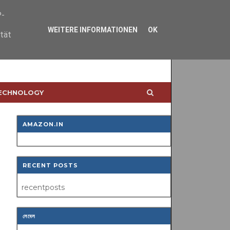
P-
WEITERE INFORMATIONEN
OK
ität
TECHNOLOGY
AMAZON.IN
RECENT POSTS
recentposts
লেবেল