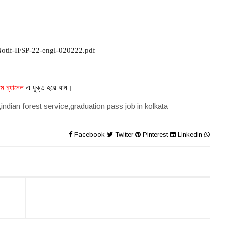
les/Notif-IFSP-22-engl-020222.pdf
াম চ্যানেল
এ যুক্ত হয়ে যা
ন
।
,
indian forest service,
graduation pass job in kolkata
Facebook
Twitter
Pinterest
Linkedin