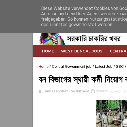
Home
About
Contact
Desclaimer
Diese Website verwendet Cookies von Googl
Adresse und dein User-Agent werden zusam
freigegeben. So können Nutzungsstatistike
des Dienstes gewährleistet werden.
HOME
WEST BENGAL JOBS
CENTRA
Home
/
Central Government job
/
Latest Job
/
SSC /
বন বিভাগের স্থায়ী কর্মী নি
Karmasandhan Recruitment
ফেব্রুয়ারী ০৬, ২০২২