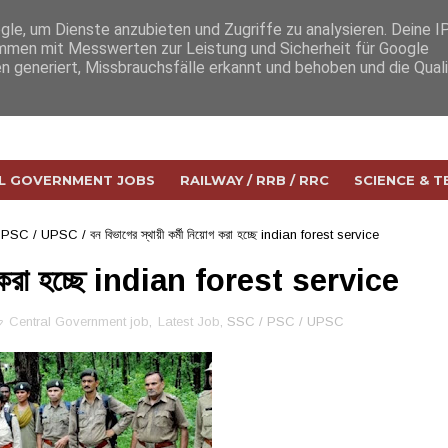
e, um Dienste anzubieten und Zugriffe zu analysieren. Deine I
men mit Messwerten zur Leistung und Sicherheit für Google
n generiert, Missbrauchsfälle erkannt und behoben und die Qual
L GOVERNMENT JOBS
RAILWAY / RRB / RRC
SCIENCE & 
 PSC / UPSC
/
বন বিভাগের স্থায়ী কর্মী নিয়োগ করা হচ্ছে indian forest service
য়োগ করা হচ্ছে indian forest service
Central Government job
,
Latest Job
, SSC / PSC / UPSC