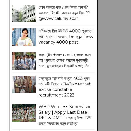
কোন কলেজে কত পেলে মিলবে অনার্স?
কলকাতা বিশ্ববিদ্যালয়ের নতুন নিয়ম
??
@www.caluniv.ac.in
পশ্চিমবঙ্গে শিল্প ইউনিটে 4000 শূন্যপদে
কর্মী নিয়োগ । west bengal new
vacancy 4000 post
কন্যাশ্রীর প্রকল্পের মতো ছেলেদের জন্য
নয়া প্রকল্পের ঘোষণা করলেন মুখ্যমন্ত্রী
মমতা বন্দ্যোপাধ্যায় বিস্তারিত পড়ে নিন
রাজ্যজুড়ে আবগারি দপ্তর 4653 শূন্য
পদে কর্মী নিয়োগের বিজ্ঞপ্তি প্রকাশ wb
excise constable
recruitment 2022
WBP Wireless Supervisor
Salary | Apply Last Date |
PET & PMT | রাজ্য পুলিশের 1251
জনকে নিয়োগের নতুন বিজ্ঞপ্তি