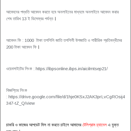
আবেদনের পদ্ধতি আবেদন করতে হবে অনলাইনের মাধ্যমে অনলাইনে আবেদন করার
।
শেষ তারিখ 13 ই ডিসেম্বর পর্যন্ত
আবেদন ফি : 1000 টাকা তপশিলি জাতি তপশিলী উপজাতি ও শারীরিক প্রতিবন্ধীদের
।
200 টাকা আবেদন ফি
ওয়েবসাইটের লিংক : https://ibpsonline.ibps.in/aicilmtsep21/
বিজ্ঞপ্তির লিংক
: https://drive.google.com/file/d/1hje0KSxJ2AK3prLvCgROsij4
347-tZ_Q/view
চাকরি ও কাজের আপডেট মিস না করতে চাইলে আমাদের
টেলিগ্রাম চ্যানেল
এ যুক্ত