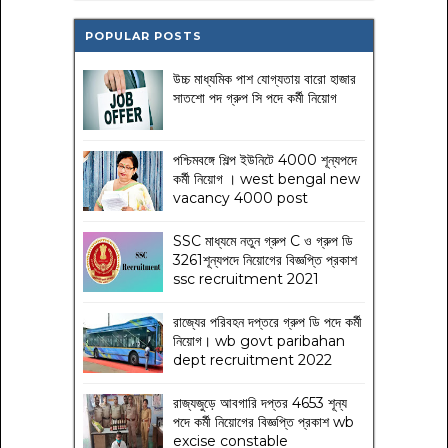
POPULAR POSTS
উচ্চ মাধ্যমিক পাশ যোগ্যতায় বারো হাজার
সাতশো পদ গ্রুপ সি পদে কর্মী নিয়োগ
পশ্চিমবঙ্গে শিল্প ইউনিটে 4000 শূন্যপদে
কর্মী নিয়োগ । west bengal new
vacancy 4000 post
SSC মাধ্যমে নতুন গ্রুপ C ও গ্রুপ ডি
3261শূন্যপদে নিয়োগের বিজ্ঞপ্তি প্রকাশ
ssc recruitment 2021
রাজ্যের পরিবহন দপ্তরে গ্রুপ ডি পদে কর্মী
নিয়োগ। wb govt paribahan
dept recruitment 2022
রাজ্যজুড়ে আবগারি দপ্তর 4653 শূন্য
পদে কর্মী নিয়োগের বিজ্ঞপ্তি প্রকাশ wb
excise constable