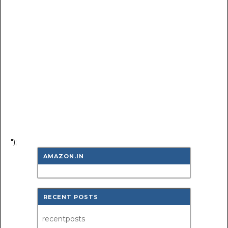
");
AMAZON.IN
RECENT POSTS
recentposts