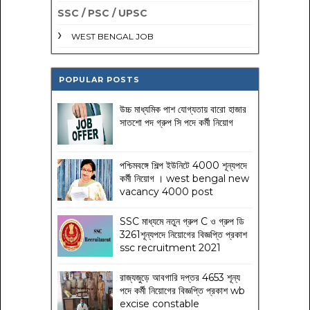
SSC / PSC / UPSC
WEST BENGAL JOB
POPULAR POSTS
উচ্চ মাধ্যমিক পাশ যোগ্যতায় বারো হাজার
সাতশো পদ গ্রুপ সি পদে কর্মী নিয়োগ
পশ্চিমবঙ্গে শিল্প ইউনিটে 4000 শূন্যপদে
কর্মী নিয়োগ । west bengal new
vacancy 4000 post
SSC মাধ্যমে নতুন গ্রুপ C ও গ্রুপ ডি
3261শূন্যপদে নিয়োগের বিজ্ঞপ্তি প্রকাশ
ssc recruitment 2021
রাজ্যজুড়ে আবগারি দপ্তর 4653 শূন্য
পদে কর্মী নিয়োগের বিজ্ঞপ্তি প্রকাশ wb
excise constable