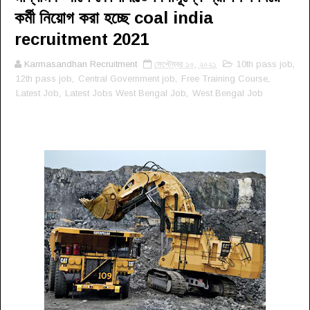
কর্মী নিয়োগ করা হচ্ছে coal india
recruitment 2021
Karmasandhan Recruitment
সেপ্টেম্বর ১০, ২০২১
10th pass job
,
12th pass job
,
Central Government job
,
Free Training Course
,
Latest Job
,
Latest Jobs West Bengal Job
,
West Bengal Job