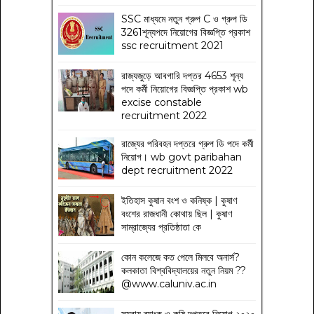
SSC মাধ্যমে নতুন গ্রুপ C ও গ্রুপ ডি
3261শূন্যপদে নিয়োগের বিজ্ঞপ্তি প্রকাশ
ssc recruitment 2021
রাজ্যজুড়ে আবগারি দপ্তর 4653 শূন্য
পদে কর্মী নিয়োগের বিজ্ঞপ্তি প্রকাশ wb
excise constable
recruitment 2022
রাজ্যের পরিবহন দপ্তরে গ্রুপ ডি পদে কর্মী
নিয়োগ। wb govt paribahan
dept recruitment 2022
ইতিহাস কুষান বংশ ও কনিষ্ক | কুষাণ
বংশের রাজধানী কোথায় ছিল | কুষাণ
সাম্রাজ্যের প্রতিষ্ঠাতা কে
কোন কলেজে কত পেলে মিলবে অনার্স?
কলকাতা বিশ্ববিদ্যালয়ের নতুন নিয়ম
??
@www.caluniv.ac.in
সমবায় ব্যাংক ও কৃষি দপ্তরে নিয়োগ ২০২০