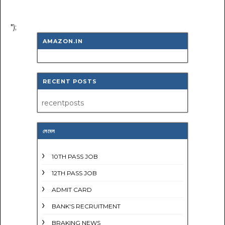
");
AMAZON.IN
RECENT POSTS
recentposts
লেবেল
10TH PASS JOB
12TH PASS JOB
ADMIT CARD
BANK'S RECRUITMENT
BRAKING NEWS