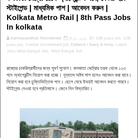
স্টাইপেন্ড | মাধ্যমিক পাশ | আবেদন করুন |
Kolkata Metro Rail | 8th Pass Jobs
In kolkata
Karmasandhan Recruitment
মে ০১, ২০২১
10th pass job
,
12th
pass job
,
Central Government job
, Defence / Navy & Army,
Latest
Jobs West Bengal Job
,
West Bengal Job
রাজ্যের চাকরিপ্রার্থীদের জন্য সুবর্ণ সুযোগ। কলকাতা মেট্রোর তরফ থেকে ১২৩
পদে অ্যাপ্রেন্টিস নিয়োগ করা হচ্ছে। নূন্যতম অষ্টম পাশ হলেও আবেদন করা যাবে।
নিয়োগ করা হবে চুক্তিভিত্তিক পদে। ছেলে মেয়ে উভয়ই আবেদন করতে পারবে।
স্টাইপেন্ড দেওয়া হবে প্রতিমাসে। জেনে নিন বিস্তারিত।