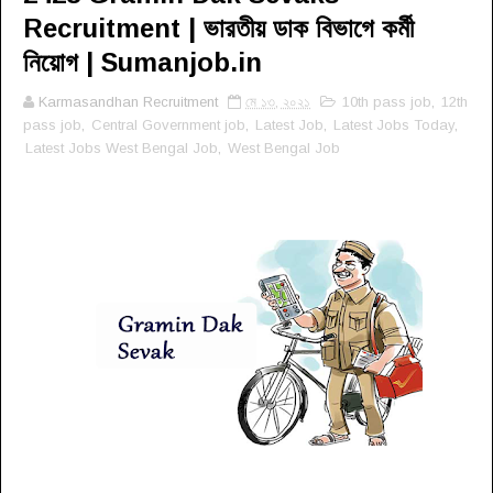
Recruitment | ভারতীয় ডাক বিভাগে কর্মী
নিয়োগ | Sumanjob.in
Karmasandhan Recruitment
মে ১৩, ২০২১
10th pass job
,
12th
pass job
,
Central Government job
,
Latest Job
,
Latest Jobs Today
,
Latest Jobs West Bengal Job
,
West Bengal Job