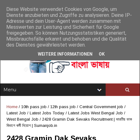
Diese Website verwendet Cookies von Google, um
Dienste anzubieten und Zugriffe zu analysieren. Deine IP-
Adresse und dein User-Agent werden zusammen mit
Messwerten zur Leistung und Sicherheit für Google
freigegeben. So können Nutzungsstatistiken generiert,
Missbrauchsfälle erkannt und behoben und die Qualität
des Dienstes gewährleistet werden.
WEITERE INFORMATIONEN
OK
Home
/
10th pass job
/
12th pass job
/
Central Government job
/
Latest Job
/
Latest Jobs Today
/
Latest Jobs West Bengal Job
/
West Bengal Job
/
2428 Gramin Dak Sevaks Recruitment | ভারতীয় ডাক
বিভাগে কর্মী নিয়োগ | Sumanjob.in
2428 Gramin Dak Sevaks