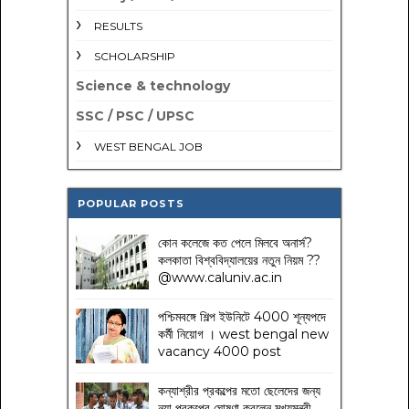
RESULTS
SCHOLARSHIP
Science & technology
SSC / PSC / UPSC
WEST BENGAL JOB
POPULAR POSTS
কোন কলেজে কত পেলে মিলবে অনার্স?
কলকাতা বিশ্ববিদ্যালয়ের নতুন নিয়ম
??
@www.caluniv.ac.in
পশ্চিমবঙ্গে শিল্প ইউনিটে 4000 শূন্যপদে
কর্মী নিয়োগ । west bengal new
vacancy 4000 post
কন্যাশ্রীর প্রকল্পের মতো ছেলেদের জন্য
নয়া প্রকল্পের ঘোষণা করলেন মুখ্যমন্ত্রী