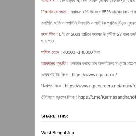
পদের নাম
: ইলেকট্রিকাল, মেকানিকাল ,ইলেকট্রিক নিস্ক ,ইনস্
শিক্ষাগত যোগ্যতা
: ব্যাচেলার ডিগ্রি সঙ্গে 65% নাম্বার নিয়ে প
তপশিলি জাতি ও তপশিলি উপজাতি ও শারীরিক প্রতিবন্ধীদের ন্যূনত
বয়স সীমা
: 6 ই মে 2021 তারিখে বয়সের উর্ধ্বসীমা 27 বছর তপশিল
ছাড় পাবে
মাসিক বেতন
: 40000 -140000 টাকা
আবেদনের পদ্ধতি
: আবেদন করতে হবে অনলাইনের মাধ্যমে 2021 এ 
ওয়েবসাইটের লিংক : https://www.ntpc.co.in/
বিজ্ঞপ্তি লিংক : https://www.ntpccareers.net/ma
টেলিগ্রাম গ্রুপের লিংক : https://t.me/Karmasandhanof
SHARE THIS:
West Bengal Job