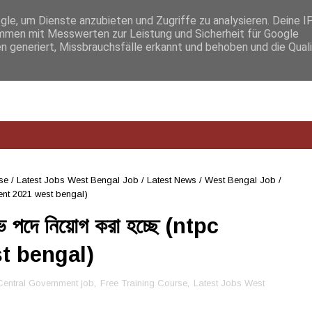
e, um Dienste anzubieten und Zugriffe zu analysieren. Deine I
men mit Messwerten zur Leistung und Sicherheit für Google
n generiert, Missbrauchsfälle erkannt und behoben und die Qual
se
/
Latest Jobs West Bengal Job
/
Latest News
/
West Bengal Job
/
uitment 2021 west bengal)
িভ পদে নিয়োগ করা হচ্ছে (ntpc
t bengal)
Central Government job
,
Free Training Course
,
Latest Jobs West