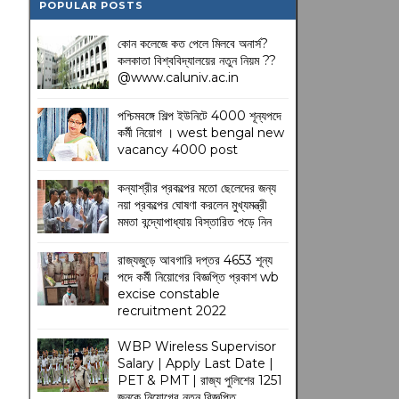
POPULAR POSTS
কোন কলেজে কত পেলে মিলবে অনার্স?
কলকাতা বিশ্ববিদ্যালয়ের নতুন নিয়ম
??
@www.caluniv.ac.in
পশ্চিমবঙ্গে শিল্প ইউনিটে 4000 শূন্যপদে
কর্মী নিয়োগ । west bengal new
vacancy 4000 post
কন্যাশ্রীর প্রকল্পের মতো ছেলেদের জন্য
নয়া প্রকল্পের ঘোষণা করলেন মুখ্যমন্ত্রী
মমতা বন্দ্যোপাধ্যায় বিস্তারিত পড়ে নিন
রাজ্যজুড়ে আবগারি দপ্তর 4653 শূন্য
পদে কর্মী নিয়োগের বিজ্ঞপ্তি প্রকাশ wb
excise constable
recruitment 2022
WBP Wireless Supervisor
Salary | Apply Last Date |
PET & PMT | রাজ্য পুলিশের 1251
জনকে নিয়োগের নতুন বিজ্ঞপ্তি