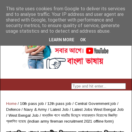
This site uses cookies from Google to deliver its services
and to analyse traffic. Your IP address and user agent are
shared with Google, together with performance and
security metrics, to ensure quality of service, generate
usage statistics and to detect and address abuse.
LEARN MORE
OK
Home
/
10th pass job
/
12th pass job
/
Central Government job
/
Defence / Navy & Army
/
Latest Job
/
Latest Jobs West Bengal Job
/
West Bengal Job
/
মাধ্যমিক পাশে ভারতীয় ডিফেন্সে ফায়ারম্যান নিয়োগের বিজ্ঞপ্তি
প্রকাশিত হয়েছে (indian army fireman recruitment 2021 offline form)