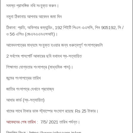
সমস্ত প্রাসঙ্গিক নথি সংযুক্ত করুন।
নমুনা ঠিকানায় আপনার আবেদন জমা দিন
ঠিকানা: প্রতি, অফিসার কম্যান্ডিং, 192 পিইটি পিএল এএসসি, পিন 905192, সি /
ও 56 এপিও (জেএনএএনএসআই)।
আবেদনপত্রের মাধ্যমে সংযুক্ত হওয়ার জন্য গুরুত্বপূর্ণ শংসাপত্রগুলি
2 সর্বশেষ পাসপোর্ট আকারের ছবি যথাযথ স্ব-সত্যায়িত
শিক্ষাগত যোগ্যতার শংসাপত্র (মাধ্যমিক পাস)।
জন্মের শংসাপত্রের তারিখ
জাতির শংসাপত্র যেখানে প্রযোজ্য
আধার কার্ড (স্ব-সত্যায়িত)
খামের সাথে টাকার ডাক স্ট্যাম্পের সংযোগ রয়েছে Rs 25 টাকার।
আবেদনের শেষ তারিখ
: 7/5/ 2021 তারিখ পর্যন্ত।
বিজ্ঞপ্তি লিংক : https://www.jobcaam.in/wp-