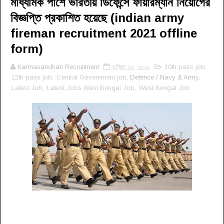
মাধ্যমিক পাশে ভারতীয় ডিফেন্সে ফায়ারম্যান নিয়োগের
বিজ্ঞপ্তি প্রকাশিত হয়েছে (indian army
fireman recruitment 2021 offline
form)
Karmasandhan Recruitment
এপ্রিল ১৮, ২০২১
10th pass job
,
12th pass job
,
Central Government job
, Defence / Navy & Army,
Latest Job
,
Latest Jobs West Bengal Job
,
West Bengal Job