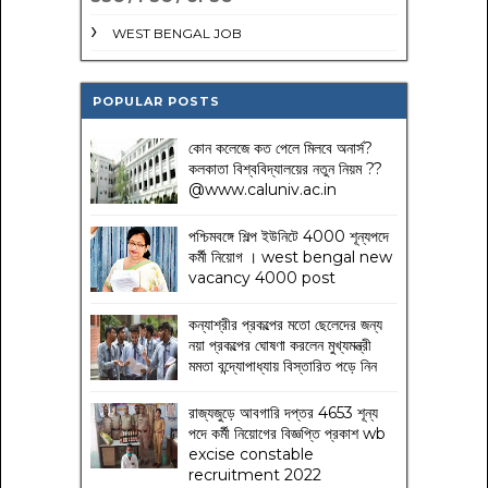
WEST BENGAL JOB
POPULAR POSTS
কোন কলেজে কত পেলে মিলবে অনার্স?
কলকাতা বিশ্ববিদ্যালয়ের নতুন নিয়ম
??
@www.caluniv.ac.in
পশ্চিমবঙ্গে শিল্প ইউনিটে 4000 শূন্যপদে
কর্মী নিয়োগ । west bengal new
vacancy 4000 post
কন্যাশ্রীর প্রকল্পের মতো ছেলেদের জন্য
নয়া প্রকল্পের ঘোষণা করলেন মুখ্যমন্ত্রী
মমতা বন্দ্যোপাধ্যায় বিস্তারিত পড়ে নিন
রাজ্যজুড়ে আবগারি দপ্তর 4653 শূন্য
পদে কর্মী নিয়োগের বিজ্ঞপ্তি প্রকাশ wb
excise constable
recruitment 2022