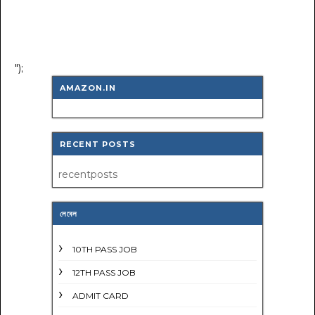
");
AMAZON.IN
RECENT POSTS
recentposts
লেবেল
10TH PASS JOB
12TH PASS JOB
ADMIT CARD