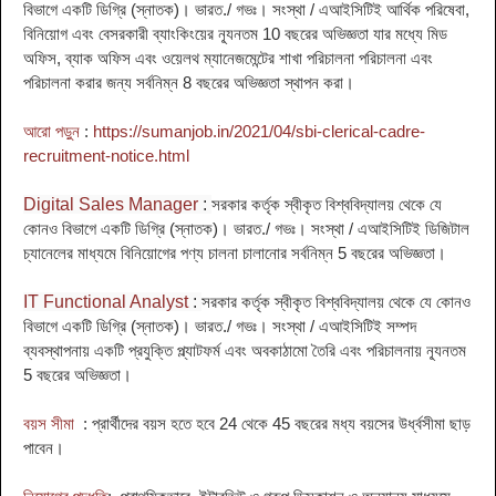
বিভাগে একটি ডিগ্রি (স্নাতক)। ভারত./ গভঃ। সংস্থা / এআইসিটিই আর্থিক পরিষেবা,
বিনিয়োগ এবং বেসরকারী ব্যাংকিংয়ের ন্যূনতম 10 বছরের অভিজ্ঞতা যার মধ্যে মিড
অফিস, ব্যাক অফিস এবং ওয়েলথ ম্যানেজমেন্টের শাখা পরিচালনা পরিচালনা এবং
পরিচালনা করার জন্য সর্বনিম্ন 8 বছরের অভিজ্ঞতা স্থাপন করা।
আরো পড়ুন
:
https://sumanjob.in/2021/04/sbi-clerical-cadre-
recruitment-notice.html
Digital Sales Manager
:
সরকার কর্তৃক স্বীকৃত বিশ্ববিদ্যালয় থেকে যে
কোনও বিভাগে একটি ডিগ্রি (স্নাতক)। ভারত./ গভঃ। সংস্থা / এআইসিটিই ডিজিটাল
চ্যানেলের মাধ্যমে বিনিয়োগের পণ্য চালনা চালানোর সর্বনিম্ন 5 বছরের অভিজ্ঞতা।
IT Functional Analyst
:
সরকার কর্তৃক স্বীকৃত বিশ্ববিদ্যালয় থেকে যে কোনও
বিভাগে একটি ডিগ্রি (স্নাতক)। ভারত./ গভঃ। সংস্থা / এআইসিটিই সম্পদ
ব্যবস্থাপনায় একটি প্রযুক্তি প্ল্যাটফর্ম এবং অবকাঠামো তৈরি এবং পরিচালনায় ন্যূনতম
5 বছরের অভিজ্ঞতা।
বয়স সীমা
: প্রার্থীদের বয়স হতে হবে 24 থেকে 45 বছরের মধ্য বয়সের উর্ধ্বসীমা ছাড়
পাবেন
।