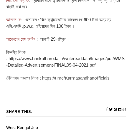
নিয়োগের পদ্ধতি
: প্রাথমিকভাবে ইন্টারভিউ ও গ্রুপ ডিসকাশন ও অন্যান্য মাধ্যমে
বাছাই করা হবে
।
আবেদন ফি
: জেনারেল ওবিসি ক্যান্ডিডেটদের আবেদন ফি 600 টাকা
অন্যান্য
এসি,এসটি ,p.w.d. মহিলাদের ফ্রি 100 টাকা
।
আবেদনের শেষ তারিখ
: আগামী 29 এপ্রিল
।
বিজ্ঞপ্তি লিংক
: https://www.bankofbaroda.in/writereaddata/Images/pdf/WMS
-Detailed-Advertisement-FINAL09-04-2021.pdf
টেলিগ্রাম গ্রুপের লিংক : https://t.me/Karmasandhanofficials
SHARE THIS:
West Bengal Job