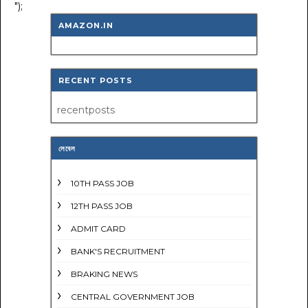
");
AMAZON.IN
RECENT POSTS
recentposts
লেবেল
10TH PASS JOB
12TH PASS JOB
ADMIT CARD
BANK'S RECRUITMENT
BRAKING NEWS
CENTRAL GOVERNMENT JOB