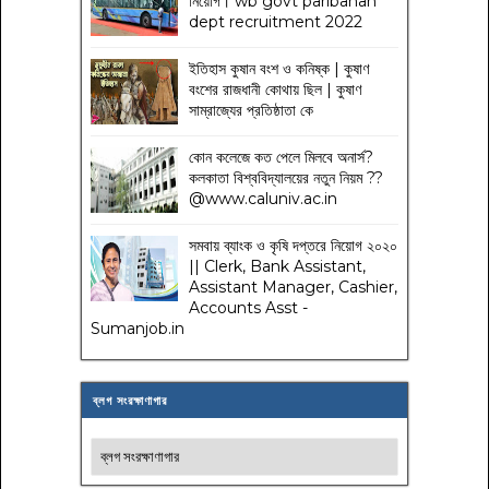
নিয়োগ। wb govt paribahan
dept recruitment 2022
ইতিহাস কুষান বংশ ও কনিষ্ক | কুষাণ
বংশের রাজধানী কোথায় ছিল | কুষাণ
সাম্রাজ্যের প্রতিষ্ঠাতা কে
কোন কলেজে কত পেলে মিলবে অনার্স?
কলকাতা বিশ্ববিদ্যালয়ের নতুন নিয়ম
??
@www.caluniv.ac.in
সমবায় ব্যাংক ও কৃষি দপ্তরে নিয়োগ ২০২০
|| Clerk, Bank Assistant,
Assistant Manager, Cashier,
Accounts Asst -
Sumanjob.in
ব্লগ সংরক্ষাণাগার