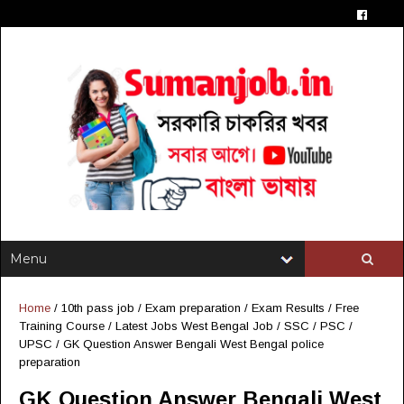
Home
/
10th pass job
/
Exam preparation
/
Exam Results
/
Free
Training Course
/
Latest Jobs West Bengal Job
/
SSC / PSC /
UPSC
/
GK Question Answer Bengali West Bengal police
preparation
GK Question Answer Bengali West