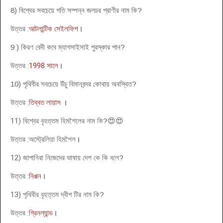
8) বিশ্বের সবচেয়ে গতি সম্পন্ন জলচর প্রাণীর নাম কি?
উত্তর :
আটলান্টিক সেইলফিশ
।
9 ) কিরণ বেদী কবে
ম্যাগসাইসাই
পুরস্কার পান?
উত্তর :
1998
সালে
।
10) পৃথিবীর সবচেয়ে উঁচু বিমানবন্দর কোথায় অবস্থিত?
উত্তর :
তিব্বত লায়াস
।
11) বিশ্বের বৃহত্তম হিমশৈলের নাম কি
?😍😍
উত্তর :
অস্ট্রেলিয়া
হিম
শৈল
।
12
)
জাপানিরা নিজেদের ভাষায় দেশ কে কি বলে
?
উত্তর :
নিপ্পন
।
13
)
পৃথিবীর বৃহত্তম দ্বীপ টির নাম কি
?
উত্তর :
গ্রিনল্যান্ড
।