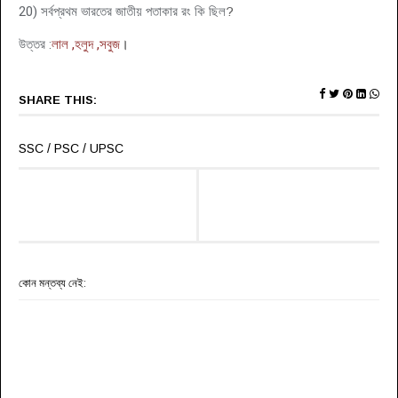
20
)
সর্বপ্রথম ভারতের জাতীয় পতাকার রং কি ছিল
?
উত্তর :
লাল ,হলুদ ,সবুজ
।
SHARE THIS:
SSC / PSC / UPSC
কোন মন্তব্য নেই: