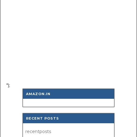
");
AMAZON.IN
RECENT POSTS
recentposts