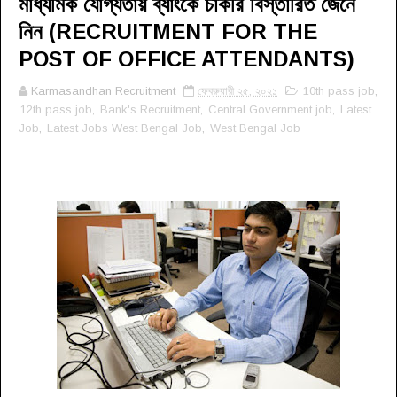
মাধ্যমিক যোগ্যতায় ব্যাংকে চাকরি বিস্তারিত জেনে
নিন (RECRUITMENT FOR THE
POST OF OFFICE ATTENDANTS)
Karmasandhan Recruitment
ফেব্রুয়ারী ২৫, ২০২১
10th pass job
,
12th pass job
,
Bank's Recruitment
,
Central Government job
,
Latest
Job
,
Latest Jobs West Bengal Job
,
West Bengal Job