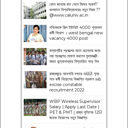
কোন কলেজে কত পেলে মিলবে অনার্স?
কলকাতা বিশ্ববিদ্যালয়ের নতুন নিয়ম
??
@www.caluniv.ac.in
পশ্চিমবঙ্গে শিল্প ইউনিটে 4000 শূন্যপদে
কর্মী নিয়োগ । west bengal new
vacancy 4000 post
কন্যাশ্রীর প্রকল্পের মতো ছেলেদের জন্য
নয়া প্রকল্পের ঘোষণা করলেন মুখ্যমন্ত্রী
মমতা বন্দ্যোপাধ্যায় বিস্তারিত পড়ে নিন
রাজ্যজুড়ে আবগারি দপ্তর 4653 শূন্য
পদে কর্মী নিয়োগের বিজ্ঞপ্তি প্রকাশ wb
excise constable
recruitment 2022
WBP Wireless Supervisor
Salary | Apply Last Date |
PET & PMT | রাজ্য পুলিশের 1251
জনকে নিয়োগের নতুন বিজ্ঞপ্তি