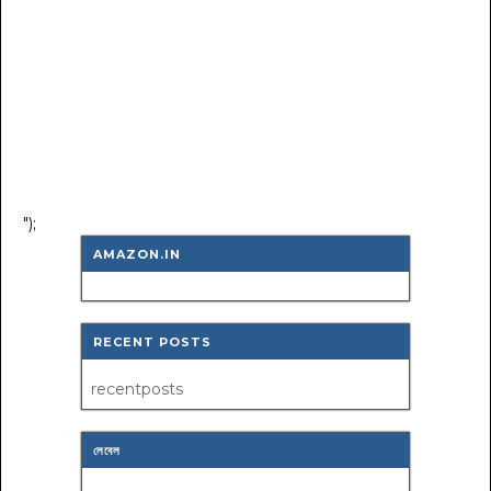
");
AMAZON.IN
RECENT POSTS
recentposts
লেবেল