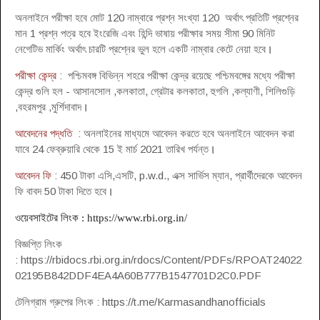
অনলাইনে পরীক্ষা হবে মোট 120 নাম্বারে প্রশ্ন সংখ্যা 120 অর্থাৎ প্রতিটি প্রশ্নের
মান 1 প্রশ্ন পত্র হবে ইংরেজি এবং হিন্দি ভাষায় পরীক্ষার সময় সীমা 90 মিনিট
নেগেটিভ মার্কিং অর্থাৎ চারটি প্রশ্নের ভুল হলে একটি নাম্বার কেটে নেয়া হবে
।
পরীক্ষা কেন্দ্র
: পশ্চিমবঙ্গ বিভিন্ন শহরে পরীক্ষা কেন্দ্র রয়েছে পশ্চিমবঙ্গের মধ্যে পরীক্ষা
কেন্দ্র গুলি হল - আসানসোল ,কলকাতা, গ্রেটার কলকাতা, হুগলি ,কল্যাণী, শিলিগুড়ি
,বহরমপুর ,মুর্শিদাবাদ
।
আবেদনের পদ্ধতি
: অনলাইনের মাধ্যমে আবেদন করতে হবে অনলাইনে আবেদন করা
যাবে 24 ফেব্রুয়ারি থেকে 15 ই মার্চ 2021 তারিখ পর্যন্ত
।
আবেদন ফি
: 450 টাকা এসি,এসটি, p.w.d., এক্স সার্ভিস ম্যান, প্রার্থীদেরকে আবেদন
ফি বাবদ 50 টাকা দিতে হবে
।
ওয়েবসাইটের লিংক : https://www.rbi.org.in/
বিজ্ঞপ্তি লিংক
: https://rbidocs.rbi.org.in/rdocs/Content/PDFs/RPOAT24022
02195B842DDF4EA4A60B777B1547701D2C0.PDF
টেলিগ্রাম গ্রুপের লিংক : https://t.me/Karmasandhanofficials