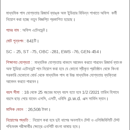
মাধ্যমিক পাস যোগ্যতায় রিজার্ভ ব্যাঙ্ক অফ ইন্ডিয়ার বিভিন্ন শাখাতে অফিস কর্মী
নিয়োগ করা হচ্ছে নতুন বিজ্ঞপ্তি প্রকাশিত হয়েছে
।
পদের নাম
: অফিস এটেনডেন্ট
।
মোট শূন্যপদ
: 841টি
।
SC - 25, ST -75, OBC -281, EWS -76, GEN-454
।
শিক্ষাগত যোগ্যতা
: মাধ্যমিক যোগ্যতায় থাকলে আবেদন করতে পারবেন রিজার্ভ ব্যাংক
অফ ইন্ডিয়া এটেনডেন্ট পদে নিয়োগ করা হবে যে কোনো স্বীকৃত প্রতিষ্ঠান থেকে কিংবা
সরকারি যেকোনো বোর্ড থেকে মাধ্যমিক পাস বা উচ্চ মাধ্যমিক যোগ্যতায় ব্যক্তিরা
আবেদন করতে পারবেন
।
বয়স সীমা
: 18 থেকে 25 বছরের মধ্যে বয়স হতে হবে 1/2 /2021 তারিখ হিসাবে
বয়সে ছাড় পেয়ে যাবেন এসসি, এসটি, ওবিসি ,
p.w.d.
এক্স সার্ভিস ম্যান
।
মাসিক বেতন
: 26,508 টাকা
।
নিয়োগের পদ্ধতি
: নিয়োগ করা হবে দুই ধাপের অনলাইন টেস্ট ও এলিজিবিলিটি টেস্ট
পশ্চিমবঙ্গ পরীক্ষার্থীর ক্ষেত্রে এনপিটি বাংলা ভাষায় হবে
।