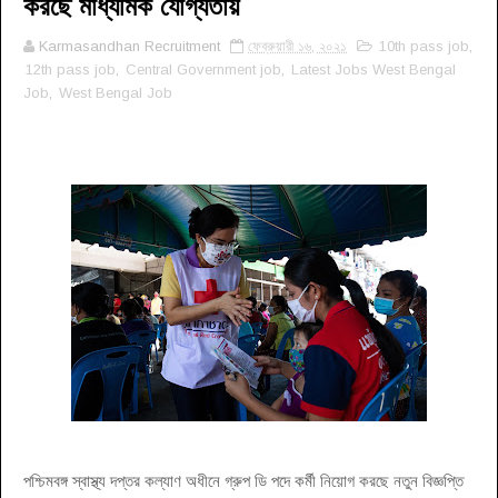
করছে মাধ্যমিক যোগ্যতায়
Karmasandhan Recruitment
ফেব্রুয়ারী ১৬, ২০২১
10th pass job
,
12th pass job
,
Central Government job
,
Latest Jobs West Bengal
Job
,
West Bengal Job
পশ্চিমবঙ্গ স্বাস্থ্য দপ্তর কল্যাণ অধীনে গ্রুপ ডি পদে কর্মী নিয়োগ করছে নতুন বিজ্ঞপ্তি