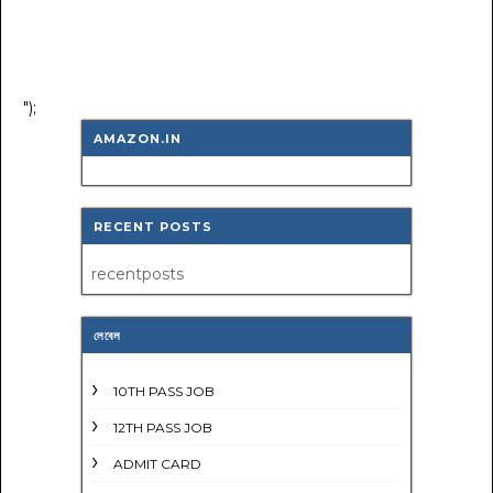
");
AMAZON.IN
RECENT POSTS
recentposts
লেবেল
10TH PASS JOB
12TH PASS JOB
ADMIT CARD