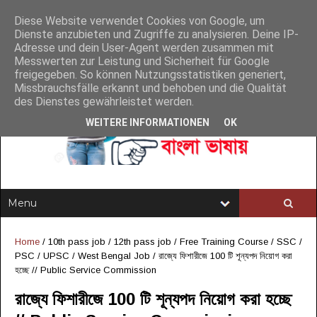
Diese Website verwendet Cookies von Google, um
Dienste anzubieten und Zugriffe zu analysieren. Deine IP-
Adresse und dein User-Agent werden zusammen mit
Messwerten zur Leistung und Sicherheit für Google
freigegeben. So können Nutzungsstatistiken generiert,
Missbrauchsfälle erkannt und behoben und die Qualität
des Dienstes gewährleistet werden.
WEITERE INFORMATIONEN
OK
Home
/
10th pass job
/
12th pass job
/
Free Training Course
/
SSC /
PSC / UPSC
/
West Bengal Job
/
রাজ্যে ফিশারীজে 100 টি শূন্যপদ নিয়োগ করা
হচ্ছে // Public Service Commission
রাজ্যে ফিশারীজে 100 টি শূন্যপদ নিয়োগ করা হচ্ছে