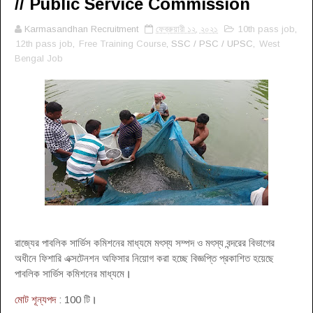
// Public Service Commission
Karmasandhan Recruitment
ফেব্রুয়ারী ১২, ২০২১
10th pass job
,
12th pass job
,
Free Training Course
, SSC / PSC / UPSC,
West
Bengal Job
রাজ্যের পাবলিক সার্ভিস কমিশনের মাধ্যমে মৎস্য সম্পদ ও মৎস্য বন্দরের বিভাগের
অধীনে ফিশারি এক্সটেনশন অফিসার নিয়োগ করা হচ্ছে বিজ্ঞপ্তি প্রকাশিত হয়েছে
পাবলিক সার্ভিস কমিশনের মাধ্যমে
।
মোট শূন্যপদ
: 100 টি
।