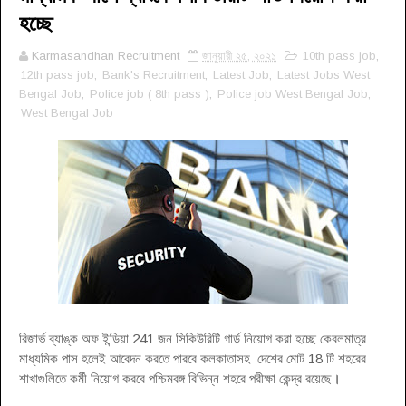
হচ্ছে
Karmasandhan Recruitment
জানুয়ারী ২৫, ২০২১
10th pass job
,
12th pass job
,
Bank's Recruitment
,
Latest Job
,
Latest Jobs West
Bengal Job
,
Police job ( 8th pass )
,
Police job West Bengal Job
,
West Bengal Job
রিজার্ভ ব্যাঙ্ক অফ ইন্ডিয়া 241 জন সিকিউরিটি গার্ড নিয়োগ করা হচ্ছে কেবলমাত্র
মাধ্যমিক পাস হলেই আবেদন করতে পারবে কলকাতাসহ দেশের মোট 18 টি শহরের
শাখাগুলিতে কর্মী নিয়োগ করবে পশ্চিমবঙ্গ বিভিন্ন শহরে পরীক্ষা কেন্দ্র রয়েছে
।