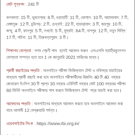
মোট শূন্যপদ
: 241 টি
কলকাতা: 15 টি, ভুবনেশ্বর: 8 টি, গুয়াহাটি: 11 টি, ভোপাল: 10 টি, আমেদাবাদ: 7 টি,
বেঙ্গালুরু: 12 টি, চন্ডিগড়: 2 টি, চেন্নাই: 22 টি, হায়দ্রাবাদ: 3 টি, জয়পুর: 10 টি,
জম্মু: 4 টি, কানপুর: 5 টি, লখনৌ: 5 টি, মুম্বাই: 84 টি, নাগপুর: 12 টি, নতুন দিল্লি:
17 টি, পাটনা: 11 টি, তিরুবন্তপুরম: 3 টি।
শিক্ষাগত যোগ্যতা
: দশম শ্রেণী পাস হলেই আবেদন করুন এসএসসি ম্যাট্রিকুলেশন
যোগ্যতা সম্পন্ন হতে হবে 1 কে জানুয়ারি 2021 তারিখের মধ্যে
।
প্রার্থী বাছাইয়ের পদ্ধতি
: অনলাইনে পরীক্ষা ফিজিক্যাল টেস্ট ও নথিপত্র যাচাইয়ের
মাধ্যমে প্রার্থী বাছাই করা হবে অনলাইনে পরীক্ষার্থীদের রিজনিং 40 টি 40 নম্বরে
জেনারেল ইংলিশ 30 টি প্রশ্ন 30 নম্বরে এবিলিটি নম্বরে মোট 100 নম্বরের পরীক্ষা
80 মিনিট অনলাইনে পরীক্ষায় পাস করলে ফিজিক্যাল টেস্ট পত্র যাচাই করা হবে
।
আবেদনের পদ্ধতি
: অনলাইনের মাধ্যমে আবেদন করতে হবে অনলাইনে আবেদন করা
যাবে আগামী 12 ফেব্রুয়ারি পর্যন্ত
।
ওয়েবসাইটের লিংক
: https://www.rbi.org.in/