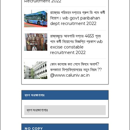
Recruitment 2022
রাজ্যের পরিবহন দপ্তরে গ্রুপ ডি পদে কর্মী
নিয়োগ। wb govt paribahan
dept recruitment 2022
রাজ্যজুড়ে আবগারি দপ্তর 4653 শূন্য
পদে কর্মী নিয়োগের বিজ্ঞপ্তি প্রকাশ wb
excise constable
recruitment 2022
কোন কলেজে কত পেলে মিলবে অনার্স?
কলকাতা বিশ্ববিদ্যালয়ের নতুন নিয়ম
??
@www.caluniv.ac.in
ব্লগ সংরক্ষাণাগার
NO COPY