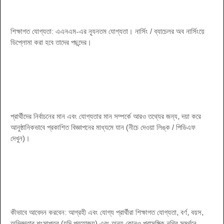
শিক্ষাগত যোগ্যতা: এএনএম-এর ন্যূনতম যোগ্যতা। নার্সিং / ব্যাচেলর অব নার্সিংয়ে
ডিপ্লোমা করা হবে তাদের পছন্দের।
প্রার্থীদের নির্বাচনের মান এবং যোগ্যতার মান সম্পর্কে আরও তথ্যের জন্য, দয়া করে
আনুষ্ঠানিকভাবে প্রকাশিত বিজ্ঞাপনের মাধ্যমে যান (নীচে দেওয়া লিঙ্ক / পিডিএফ
দেখুন)।
কীভাবে আবেদন করবেন: আগ্রহী এবং যোগ্য প্রার্থীরা শিক্ষাগত যোগ্যতা, বর্ণ, বয়স,
অভিজ্ঞতার শংসাপত্র (যদি প্রযোজ্য) এবং অন্য কোনও প্রাসঙ্গিক নথির সমর্থনে