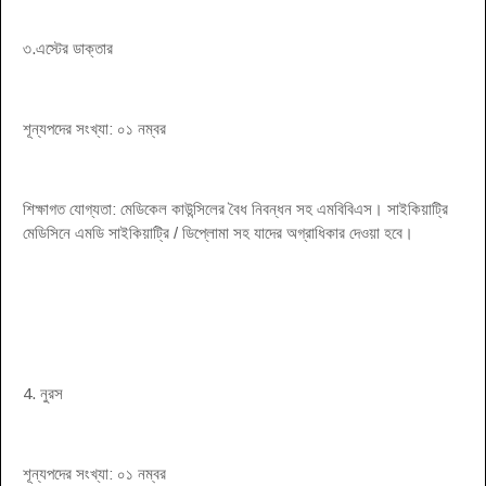
৩.এস্টের ডাক্তার
শূন্যপদের সংখ্যা: ০১ নম্বর
শিক্ষাগত যোগ্যতা: মেডিকেল কাউন্সিলের বৈধ নিবন্ধন সহ এমবিবিএস। সাইকিয়াট্রি
মেডিসিনে এমডি সাইকিয়াট্রি / ডিপ্লোমা সহ যাদের অগ্রাধিকার দেওয়া হবে।
4. নুরস
শূন্যপদের সংখ্যা: ০১ নম্বর