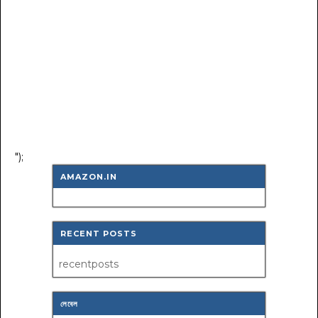
");
AMAZON.IN
RECENT POSTS
recentposts
লেবেল