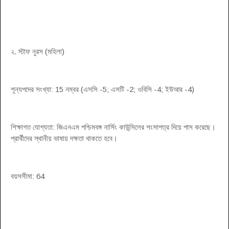
২. স্টাফ নুরস (মহিলা)
শূন্যপদের সংখ্যা: 15 নম্বর (এসসি -5; এসটি -2; ওবিসি -4; ইউআর -4)
শিক্ষাগত যোগ্যতা: জিএনএম পশ্চিমবঙ্গ নার্সিং কাউন্সিলের শংসাপত্র দিয়ে পাস করেছে।
প্রার্থীদের স্থানীয় ভাষায় দক্ষতা থাকতে হবে।
বয়সসীমা: 64