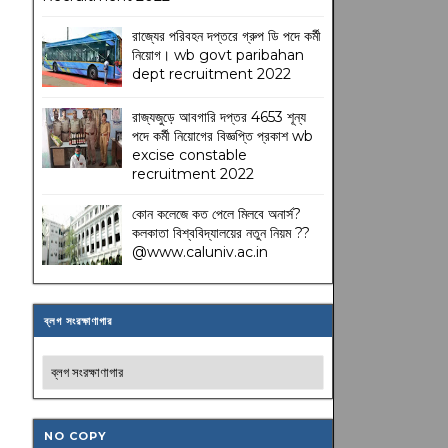
রাজ্যের পরিবহন দপ্তরে গ্রুপ ডি পদে কর্মী
নিয়োগ। wb govt paribahan
dept recruitment 2022
রাজ্যজুড়ে আবগারি দপ্তর 4653 শূন্য
পদে কর্মী নিয়োগের বিজ্ঞপ্তি প্রকাশ wb
excise constable
recruitment 2022
কোন কলেজে কত পেলে মিলবে অনার্স?
কলকাতা বিশ্ববিদ্যালয়ের নতুন নিয়ম
??
@www.caluniv.ac.in
ব্লগ সংরক্ষাণাগার
NO COPY