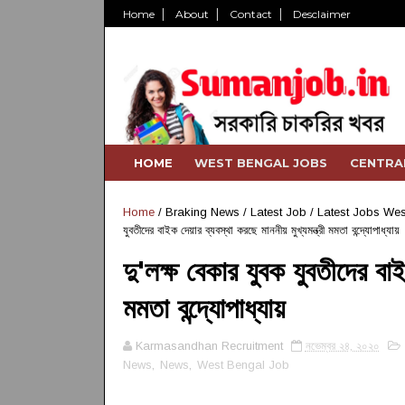
Home
About
Contact
Desclaimer
HOME
WEST BENGAL JOBS
CENTRA
Home
/
Braking News
/
Latest Job
/
Latest Jobs Wes
যুবতীদের বাইক দেয়ার ব্যবস্থা করছে মাননীয় মুখ্যমন্ত্রী মমতা বন্দ্যোপাধ্যায়
দু'লক্ষ বেকার যুবক যুবতীদের বাইক
মমতা বন্দ্যোপাধ্যায়
Karmasandhan Recruitment
নভেম্বর ২৪, ২০২০
News
,
News
,
West Bengal Job