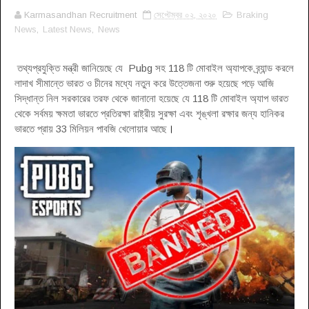
Karmasandhan Recruitment
সেপ্টেম্বর ০২, ২০২০
Braking
News
,
Latest News
,
News
তথ্যপ্রযুক্তি মন্ত্রী জানিয়েছে যে Pubg সহ 118 টি মোবাইল অ্যাপকে ব্র্যান্ড করলে
লাদাখ সীমান্তে ভারত ও চীনের মধ্যে নতুন করে উত্তেজনা শুরু হয়েছে পড়ে আজি
সিদ্ধান্ত নিল সরকারের তরফ থেকে জানানো হয়েছে যে 118 টি মোবাইল অ্যাপ ভারত
থেকে সর্বময় ক্ষমতা ভারতে প্রতিরক্ষা রাষ্ট্রীয় সুরক্ষা এবং শৃঙ্খলা রক্ষার জন্য হানিকর
ভারতে প্রায় 33 মিলিয়ন পাবজি খেলোয়ার আছে
।