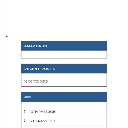
");
AMAZON.IN
RECENT POSTS
recentposts
লেবেল
10TH PASS JOB
12TH PASS JOB