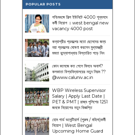
POPULAR POSTS
পশ্চিমবঙ্গে শিল্প ইউনিটে 4000 শূন্যপদে
কর্মী নিয়োগ । west bengal new
vacancy 4000 post
কন্যাশ্রীর প্রকল্পের মতো ছেলেদের জন্য
নয়া প্রকল্পের ঘোষণা করলেন মুখ্যমন্ত্রী
মমতা বন্দ্যোপাধ্যায় বিস্তারিত পড়ে নিন
কোন কলেজে কত পেলে মিলবে অনার্স?
কলকাতা বিশ্ববিদ্যালয়ের নতুন নিয়ম
??
@www.caluniv.ac.in
WBP Wireless Supervisor
Salary | Apply Last Date |
PET & PMT | রাজ্য পুলিশের 1251
জনকে নিয়োগের নতুন বিজ্ঞপ্তি
হোম গার্ড ভলেন্টিয়ার্স (পুরুষ / মহিলা)কর্মী
নিয়োগ | West Bengal
Upcoming Home Guard