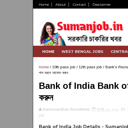
Home
About
Contact
Desclaimer
HOME
WEST BENGAL JOBS
CENTRA
Home
/
10th pass job
/
12th pass job
/
Bank's Recru
পাস করলে আবেদন করুন
Bank of India Bank of I
করুন
Karmasandhan Recruitment
আগস্ট ০৫, ২০২০
job
Bank of India Job Details - Sumanjo