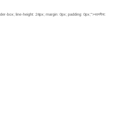
বয়সসীমা:
der-box; line-height: 24px; margin: 0px; padding: 0px;">