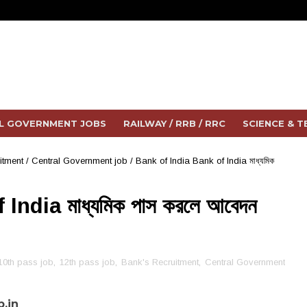
L GOVERNMENT JOBS
RAILWAY / RRB / RRC
SCIENCE & 
itment
/
Central Government job
/
Bank of India Bank of India মাধ্যমিক
ndia মাধ্যমিক পাস করলে আবেদন
10th pass job
,
12th pass job
,
Bank's Recruitment
,
Central Government
b.in