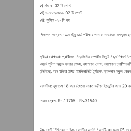
v) সাঁতার- 02 টি পোস্ট
vi) ভারোত্তোলন- 02 টি পোস্ট
vii) কুস্তি -২০ টি পদ
শিক্ষাগত যোগ্যতা: এক্স স্ট্যান্ডার্ড পরীক্ষায় পাস বা সমমানের সমতুল্য 
ক্রীড়া যোগ্যতা: প্রার্থীদের নিম্নলিখিত স্পোর্টস ইভেন্ট / চ্যাম্পিয়ন
ওয়ার্ল্ড পুলিশ অ্যান্ড ফায়ার গেমস, ন্যাশনাল গেমস, ন্যাশনাল চ্যাম্পিয়
(সিনিয়র), অল ইন্ডিয়া ইন্টার ইউনিভার্সিটি টুর্নামেন্ট, ন্যাশনাল স্কুল গে
বয়সসীমা: ন্যূনতম 18 বছর (খেলো ভারত ক্রীড়া ইভেন্টের জন্য 2
বেতন স্কেল: Rs.11765 - Rs.31540
উচ্চ বয়সী শিথিলকরণ: উচ্চ বয়সসীমা এসসি / এসটি-এর জন্য 05 বছ