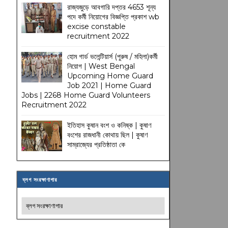
রাজ্যজুড়ে আবগারি দপ্তর 4653 শূন্য
পদে কর্মী নিয়োগের বিজ্ঞপ্তি প্রকাশ wb
excise constable
recruitment 2022
হোম গার্ড ভলেন্টিয়ার্স (পুরুষ / মহিলা)কর্মী
নিয়োগ | West Bengal
Upcoming Home Guard
Job 2021 | Home Guard
Jobs | 2268 Home Guard Volunteers
Recruitment 2022
ইতিহাস কুষান বংশ ও কনিষ্ক | কুষাণ
বংশের রাজধানী কোথায় ছিল | কুষাণ
সাম্রাজ্যের প্রতিষ্ঠাতা কে
ব্লগ সংরক্ষাণাগার