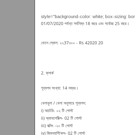
style="background-color: white; box-sizing: bor
01/07/2020 পর্যন্ত সর্বনিম্ন 18 বছর এবং সর্বোচ্চ 25 বছর।
বেতন স্কেল: ২২37৩০০ - Rs 42020 20
2. ক্লার্ক
শূন্যপদ সংখ্যা: 14 নম্বর।
খেলাধুলা / খেলা অনুসারে শূন্যপদ:
i) আর্চারি- ০২ টি পোস্ট
ii) অ্যাথলেটিক্স- 02 টি পোস্ট
iii) বক্সিং -২০ টি পোস্ট
iv) জিমন্যাস্টিকস- 02 টি পোস্ট