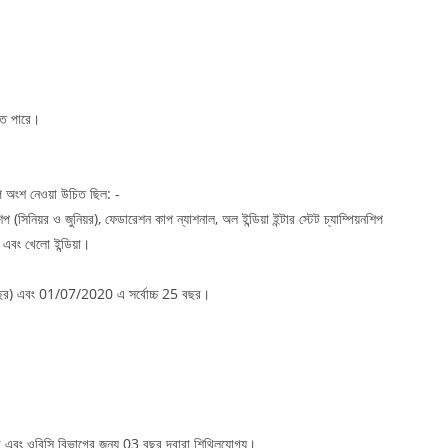
হতে পারে।
শিপে অংশ নেওয়া উচিত ছিল: -
নশিপ (সিনিয়র ও জুনিয়র), ফেডারেশন কাপ ন্যাশনাল, অল ইন্ডিয়া ইন্টার স্টেট চ্যাম্পিয়নশিপ
মস এবং খেলো ইন্ডিয়া।
0 বছর) এবং 01/07/2020 এ সর্বোচ্চ 25 বছর।
র এবং ওবিসি বিভাগের জন্য 03 বছর দ্বারা শিথিলযোগ্য।