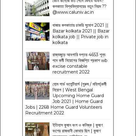
কোন কলেজে কত পেলে মিলবে অনার্স?
কলকাতা বিশ্ববিদ্যালয়ের নতুন নিয়ম
??
@www.caluniv.ac.in
বাজার কলকাতায় চাকরি সুযোগ 2021 ||
Bazar kolkata 2021 || Bazar
kolkata job || Private job in
kolkata
রাজ্যজুড়ে আবগারি দপ্তর 4653 শূন্য
পদে কর্মী নিয়োগের বিজ্ঞপ্তি প্রকাশ wb
excise constable
recruitment 2022
হোম গার্ড ভলেন্টিয়ার্স (পুরুষ / মহিলা)কর্মী
নিয়োগ | West Bengal
Upcoming Home Guard
Job 2021 | Home Guard
Jobs | 2268 Home Guard Volunteers
Recruitment 2022
ইতিহাস কুষান বংশ ও কনিষ্ক | কুষাণ
বংশের রাজধানী কোথায় ছিল | কুষাণ