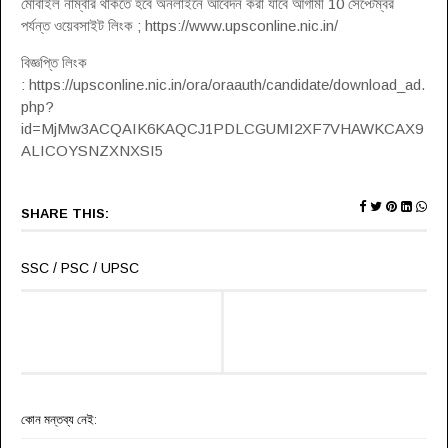
মোবাইল নাম্বার থাকতে হবে অনলাইনে আবেদন করা যাবে আগামী 10 সেপ্টেম্বর
পর্যন্ত ওয়েবসাইট লিংক ; https://www.upsconline.nic.in/
বিজ্ঞপ্তি লিংক
: https://upsconline.nic.in/ora/oraauth/candidate/download_ad.
php?
id=MjMw3ACQAIK6KAQCJ1PDLCGUMI2XF7VHAWKCAX9
ALICOYSNZXNXSI5
SHARE THIS:
SSC / PSC / UPSC
কোন মন্তব্য নেই: