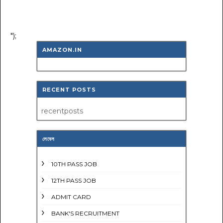
");
AMAZON.IN
RECENT POSTS
recentposts
লেবেল
10TH PASS JOB
12TH PASS JOB
ADMIT CARD
BANK'S RECRUITMENT