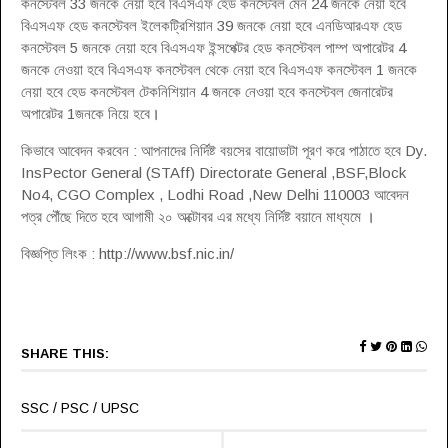
কনস্টেবল 33 জনকে নেয়া হবে বিএসএফ হেড কনস্টেবল মেন 24 জনকে নেয়া হবে
বিএসএফ হেড কনস্টেবল ইলেকট্রিশিয়ান 39 জনকে নেয়া হবে এনডিআরএফ হেড
কনস্টেবল 5 জনকে নেয়া হবে বিএসএফ ইন্সপেক্টর হেড কনস্টেবল পাম্প অপারেটর 4
জনকে নেওয়া হবে বিএসএফ কনস্টেবল থেকে নেয়া হবে বিএসএফ কনস্টেবল 1 জনকে
নেয়া হবে হেড কনস্টেবল টেকনিশিয়ান 4 জনকে নেওয়া হবে কনস্টেবল জেনারেটর
অপারেটর 1জনকে নিয়ে হবে
।
কিভাবে আবেদন করবেন : আপনাদের নির্দিষ্ট বয়সের বায়োডাটা পূরণ করে পাঠাতে হবে Dy.
InsPector General (STAff) Directorate General ,BSF,Block
No4, CGO Complex , Lodhi Road ,New Delhi 110003 আবেদন
পত্র পৌঁছে দিতে হবে আগামী ২০ অক্টোবর এর মধ্যে নির্দিষ্ট বয়ানে মাধ্যমে
।
বিজ্ঞপ্তি লিংক : http://www.bsf.nic.in/
SHARE THIS:
SSC / PSC / UPSC