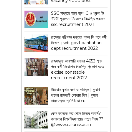
vacancy 4000 post
SSC মাধ্যমে নতুন গ্রুপ C ও গ্রুপ ডি
3261শূন্যপদে নিয়োগের বিজ্ঞপ্তি প্রকাশ
ssc recruitment 2021
রাজ্যের পরিবহন দপ্তরে গ্রুপ ডি পদে কর্মী
নিয়োগ। wb govt paribahan
dept recruitment 2022
রাজ্যজুড়ে আবগারি দপ্তর 4653 শূন্য
পদে কর্মী নিয়োগের বিজ্ঞপ্তি প্রকাশ wb
excise constable
recruitment 2022
ইতিহাস কুষান বংশ ও কনিষ্ক | কুষাণ
বংশের রাজধানী কোথায় ছিল | কুষাণ
সাম্রাজ্যের প্রতিষ্ঠাতা কে
কোন কলেজে কত পেলে মিলবে অনার্স?
কলকাতা বিশ্ববিদ্যালয়ের নতুন নিয়ম
??
@www.caluniv.ac.in