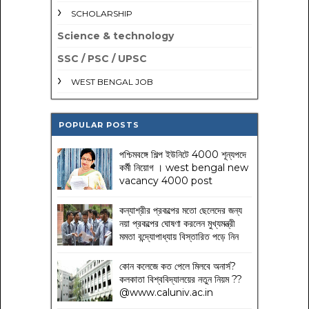
SCHOLARSHIP
Science & technology
SSC / PSC / UPSC
WEST BENGAL JOB
POPULAR POSTS
পশ্চিমবঙ্গে শিল্প ইউনিটে 4000 শূন্যপদে
কর্মী নিয়োগ । west bengal new
vacancy 4000 post
কন্যাশ্রীর প্রকল্পের মতো ছেলেদের জন্য
নয়া প্রকল্পের ঘোষণা করলেন মুখ্যমন্ত্রী
মমতা বন্দ্যোপাধ্যায় বিস্তারিত পড়ে নিন
কোন কলেজে কত পেলে মিলবে অনার্স?
কলকাতা বিশ্ববিদ্যালয়ের নতুন নিয়ম
??
@www.caluniv.ac.in