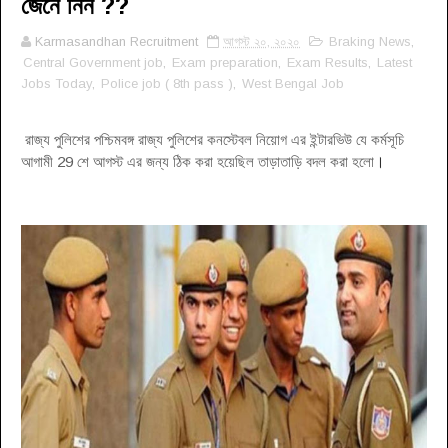
জেনে নিন ??
Karmasandhan Recruitment
আগস্ট ২০, ২০২০
Braking News
,
Central Government job
,
Exam preparation
,
Exam Results
,
Latest
Jobs Today
,
Police job ( 8th pass )
,
West Bengal Job
রাজ্য পুলিশের পশ্চিমবঙ্গ রাজ্য পুলিশের কনস্টেবল নিয়োগ এর ইন্টারভিউ যে কর্মসূচি
আগামী 29 শে আগস্ট এর জন্য ঠিক করা হয়েছিল তাড়াতাড়ি বদল করা হলো
।