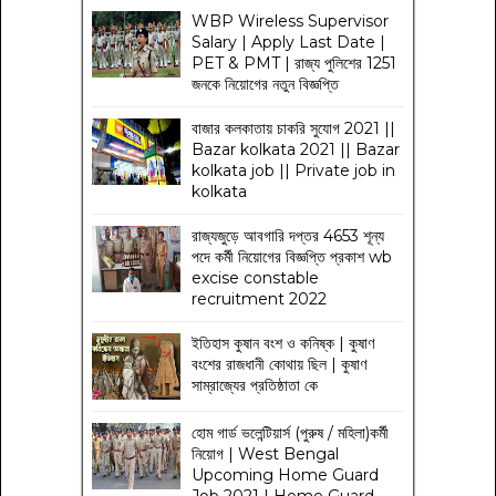
WBP Wireless Supervisor
Salary | Apply Last Date |
PET & PMT | রাজ্য পুলিশের 1251
জনকে নিয়োগের নতুন বিজ্ঞপ্তি
বাজার কলকাতায় চাকরি সুযোগ 2021 ||
Bazar kolkata 2021 || Bazar
kolkata job || Private job in
kolkata
রাজ্যজুড়ে আবগারি দপ্তর 4653 শূন্য
পদে কর্মী নিয়োগের বিজ্ঞপ্তি প্রকাশ wb
excise constable
recruitment 2022
ইতিহাস কুষান বংশ ও কনিষ্ক | কুষাণ
বংশের রাজধানী কোথায় ছিল | কুষাণ
সাম্রাজ্যের প্রতিষ্ঠাতা কে
হোম গার্ড ভলেন্টিয়ার্স (পুরুষ / মহিলা)কর্মী
নিয়োগ | West Bengal
Upcoming Home Guard
Job 2021 | Home Guard