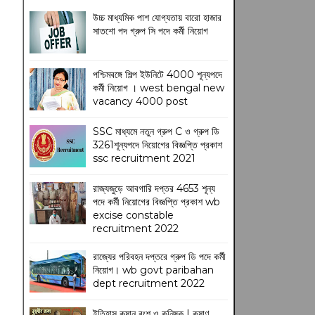
উচ্চ মাধ্যমিক পাশ যোগ্যতায় বারো হাজার
সাতশো পদ গ্রুপ সি পদে কর্মী নিয়োগ
পশ্চিমবঙ্গে শিল্প ইউনিটে 4000 শূন্যপদে
কর্মী নিয়োগ । west bengal new
vacancy 4000 post
SSC মাধ্যমে নতুন গ্রুপ C ও গ্রুপ ডি
3261শূন্যপদে নিয়োগের বিজ্ঞপ্তি প্রকাশ
ssc recruitment 2021
রাজ্যজুড়ে আবগারি দপ্তর 4653 শূন্য
পদে কর্মী নিয়োগের বিজ্ঞপ্তি প্রকাশ wb
excise constable
recruitment 2022
রাজ্যের পরিবহন দপ্তরে গ্রুপ ডি পদে কর্মী
নিয়োগ। wb govt paribahan
dept recruitment 2022
ইতিহাস কুষান বংশ ও কনিষ্ক | কুষাণ