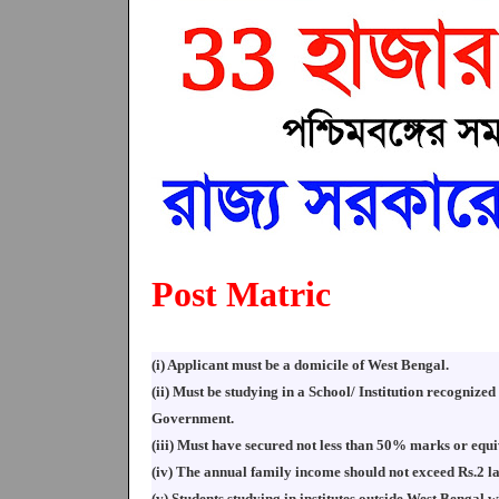
Post Matric
(i) Applicant must be a domicile of West Bengal.
(ii) Must be studying in a School/ Institution recognize
Government.
(iii) Must have secured not less than 50% marks or equi
(iv) The annual family income should not exceed Rs.2 l
(v) Students studying in institutes outside West Bengal w