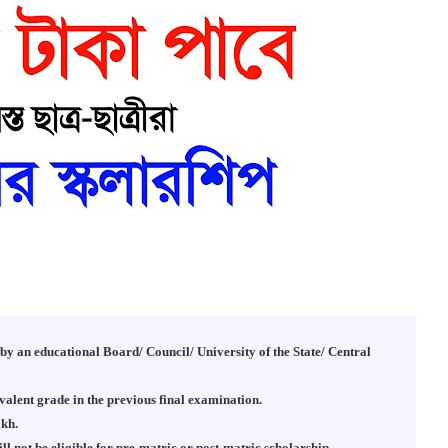
d by an educational Board/ Council/ University of the State/ Central
valent grade in the previous final examination.
akh.
ill not be eligible for pre-matric or post-matric scholarship.