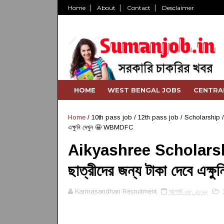
Home
About
Contact
Desclaimer
HOME
WEST BENGAL JOBS
CENTRA
Home
/
10th pass job
/
12th pass job
/
Scholarship
এক্ষুনি দেখুন 🤩 WBMDFC
Aikyashree Scholarship 
ছাত্রীদের জন্য টাকা দেবে এ
Karmasandhan Recruitment
আগস্ট ০৮, ২০২০