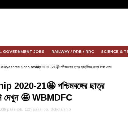
L GOVERNMENT JOBS
RAILWAY / RRB / RRC
SCIENCE & 
/
Aikyashree Scholarship 2020-21🤩 পশ্চিমবঙ্গের ছাত্র ছাত্রীদের জন্য টাকা দেবে
2020-21🤩 পশ্চিমবঙ্গের ছাত্র
ক্ষুনি দেখুন 🤩 WBMDFC
10th pass job
,
12th pass job
,
Scholarship