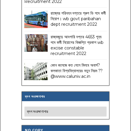
Recruitment 2022
রাজ্যের পরিবহন দপ্তরে গ্রুপ ডি পদে কর্মী
নিয়োগ। wb govt paribahan
dept recruitment 2022
রাজ্যজুড়ে আবগারি দপ্তর 4653 শূন্য
পদে কর্মী নিয়োগের বিজ্ঞপ্তি প্রকাশ wb
excise constable
recruitment 2022
কোন কলেজে কত পেলে মিলবে অনার্স?
কলকাতা বিশ্ববিদ্যালয়ের নতুন নিয়ম
??
@www.caluniv.ac.in
ব্লগ সংরক্ষাণাগার
NO COPY