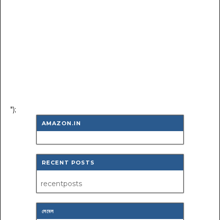
");
AMAZON.IN
RECENT POSTS
recentposts
লেবেল