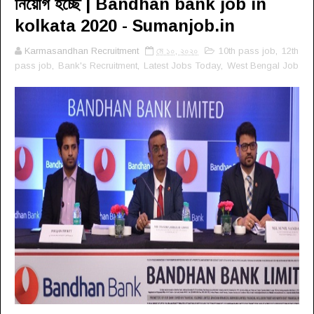
নিয়োগ হচ্ছে | Bandhan bank job in
kolkata 2020 - Sumanjob.in
Karmasandhan Recruitment
মে ১০, ২০২০
10th pass job
,
12th
pass job
,
Bank's Recruitment
,
Latest Jobs Today
,
West Bengal Job