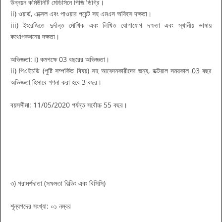
উন্নয়ন কমিউনিটি মেডিসিনে পিজি ডিগ্রি।
ii) ওয়ার্ড, এক্সেল এবং পাওয়ার পয়েন্ট সহ এমএস অফিসে দক্ষতা।
iii) ইংরেজিতে দুর্দান্ত মৌখিক এবং লিখিত যোগাযোগ দক্ষতা এবং স্থানীয় ভাষায়
কথোপকথনের দক্ষতা।
অভিজ্ঞতা: i) কমপক্ষে 03 বছরের অভিজ্ঞতা।
ii) পিএইচডি (পুষ্টি সম্পর্কিত বিষয়) সহ আবেদনকারীদের জন্য, ডক্টরাল সময়কাল 03 বছর
অভিজ্ঞতা হিসাবে গণনা করা হবে 3 বছর।
বয়সসীমা: 11/05/2020 পর্যন্ত সর্বোচ্চ 55 বছর।
৩) পরামর্শদাতা (সক্ষমতা বিল্ডিং এবং বিসিসি)
শূন্যপদের সংখ্যা: ০১ নম্বর