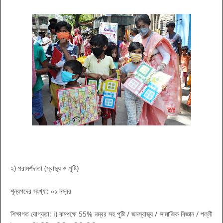
২) পরামর্শদাতা (স্বাস্থ্য ও পুষ্টি)
শূন্যপদের সংখ্যা: ০১ নম্বর
শিক্ষাগত যোগ্যতা: i) কমপক্ষে 55% নম্বর সহ পুষ্টি / জনস্বাস্থ্য / সামাজিক বিজ্ঞান / পল্লী