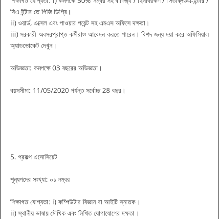
শিক্ষাগত যোগ্যতা: i) কমপক্ষে 50% নম্বর সহ বাণিজ্য / হিসাবরক্ষণ / সিডব্লিউএ-ইন্টার /
সিএ ইন্টার তে পিজি ডিগ্রি।
ii) ওয়ার্ড, এক্সেল এবং পাওয়ার পয়েন্ট সহ এমএস অফিসে দক্ষতা।
iii) সরকারী অবসরপ্রাপ্ত কর্মীরাও আবেদন করতে পারেন। বিশদ জন্য দয়া করে অফিসিয়াল
অ্যাডভোকেট দেখুন।
অভিজ্ঞতা: কমপক্ষে 03 বছরের অভিজ্ঞতা।
বয়সসীমা: 11/05/2020 পর্যন্ত সর্বোচ্চ 28 বছর।
5. প্রকল্প এসোসিয়েট
শূন্যপদের সংখ্যা: ০১ নম্বর
শিক্ষাগত যোগ্যতা: i) কম্পিউটার বিজ্ঞান বা আইটি স্নাতক।
ii) স্থানীয় ভাষায় মৌখিক এবং লিখিত যোগাযোগের দক্ষতা।