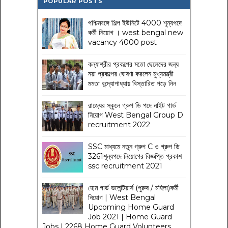
POPULAR POSTS
পশ্চিমবঙ্গে শিল্প ইউনিটে 4000 শূন্যপদে
কর্মী নিয়োগ । west bengal new
vacancy 4000 post
কন্যাশ্রীর প্রকল্পের মতো ছেলেদের জন্য
নয়া প্রকল্পের ঘোষণা করলেন মুখ্যমন্ত্রী
মমতা বন্দ্যোপাধ্যায় বিস্তারিত পড়ে নিন
রাজ্যের স্কুলে গ্রুপ ডি পদে নাইট গার্ড
নিয়োগ West Bengal Group D
recruitment 2022
SSC মাধ্যমে নতুন গ্রুপ C ও গ্রুপ ডি
3261শূন্যপদে নিয়োগের বিজ্ঞপ্তি প্রকাশ
ssc recruitment 2021
হোম গার্ড ভলেন্টিয়ার্স (পুরুষ / মহিলা)কর্মী
নিয়োগ | West Bengal
Upcoming Home Guard
Job 2021 | Home Guard
Jobs | 2268 Home Guard Volunteers