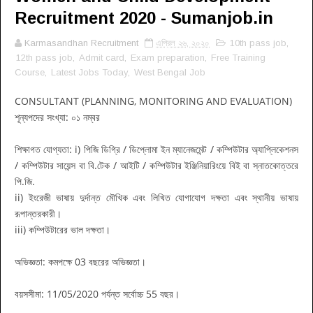
Recruitment 2020 - Sumanjob.in
Karmasandhan Recruitment
এপ্রিল ২৬, ২০২০
10th pass job
,
12th pass job
,
Admit card
,
Exam preparation
,
Free Training
Course
,
Latest Jobs Today
,
West Bengal Job
CONSULTANT (
PLANNING, MONITORING AND EVALUATION)
শূন্যপদের সংখ্যা: ০১ নম্বর
শিক্ষাগত যোগ্যতা: i) পিজি ডিগ্রি / ডিপ্লোমা ইন ম্যানেজমেন্ট / কম্পিউটার অ্যাপ্লিকেশনস
/ কম্পিউটার সায়েন্স বা বি.টেক / আইটি / কম্পিউটার ইঞ্জিনিয়ারিংয়ে বিই বা স্নাতকোত্তরে
পি.জি.
ii) ইংরেজী ভাষায় দুর্দান্ত মৌখিক এবং লিখিত যোগাযোগ দক্ষতা এবং স্থানীয় ভাষায়
রূপান্তরকারী।
iii) কম্পিউটারের ভাল দক্ষতা।
অভিজ্ঞতা: কমপক্ষে 03 বছরের অভিজ্ঞতা।
বয়সসীমা: 11/05/2020 পর্যন্ত সর্বোচ্চ 55 বছর।