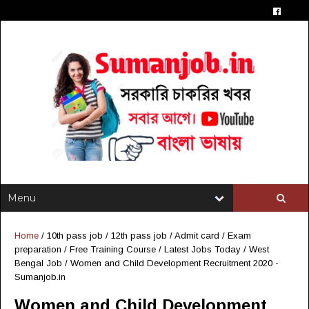
Home
/
10th pass job
/
12th pass job
/
Admit card
/
Exam
preparation
/
Free Training Course
/
Latest Jobs Today
/
West
Bengal Job
/
Women and Child Development Recruitment 2020 -
Sumanjob.in
Women and Child Development