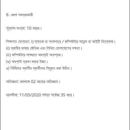
8. জেলা সমন্বয়কারী
শূন্যপদ সংখ্যা: 10 নম্বর।
শিক্ষাগত যোগ্যতা: i) স্নাতক বা শংসাপত্র / কম্পিউটার সায়েন্স বা আইটি ডিপ্লোমা।
ii) স্থানীয় ভাষায় মৌখিক এবং লিখিত যোগাযোগের দক্ষতা।
iii) কম্পিউটার সাক্ষরতা অবশ্যই আবশ্যক।
iv) অবশ্যই ভ্রমণ করার ইচ্ছা।
v) নির্বিচারে স্থানীয় প্রার্থীদের নিযুক্ত করা উচিত।
অভিজ্ঞতা: কমপক্ষে 02 বছরের অভিজ্ঞতা।
বয়সসীমা: 11/05/2020 পর্যন্ত সর্বোচ্চ 35 বছর।