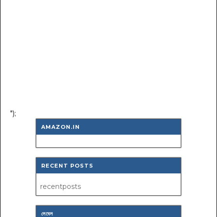
");
AMAZON.IN
RECENT POSTS
recentposts
লেবেল