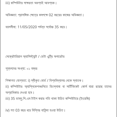
iii) কম্পিউটার সাক্ষরতা অবশ্যই আবশ্যক।
অভিজ্ঞতা: প্রাসঙ্গিক ক্ষেত্রে কমপক্ষে 02 বছরের কাজের অভিজ্ঞতা।
বয়সসীমা: 11/05/2020 পর্যন্ত সর্বোচ্চ 35 বছর।
সেক্রেটারিয়াল অ্যাসিস্ট্যান্ট / ডেটা এন্ট্রি অপারেটর
শূন্যপদের সংখ্যা: ০১ নম্বর
শিক্ষাগত যোগ্যতা: i) স্বীকৃত বোর্ড / বিশ্ববিদ্যালয় থেকে স্নাতক।
ii) কম্পিউটার অ্যাপ্লিকেশনগুলিতে ডিপ্লোমা বা সার্টিফিকেট কোর্স যারা রয়েছে তাদের
অগ্রাধিকার দেওয়া হবে।
iii) 35 ডাব্লু.পি.এম টাইপ করার গতি থাকা উচিত কম্পিউটারে (ইংরেজি)
iv) গত 03 বছর ধরে দিল্লির বাসিন্দা হওয়া উচিত।