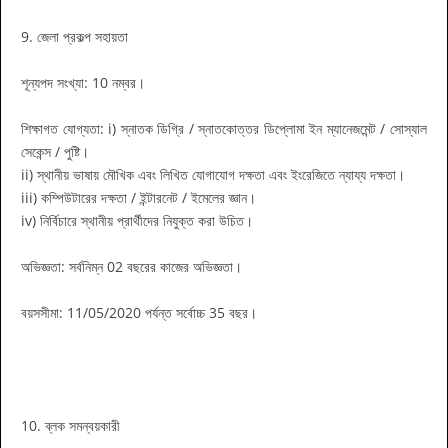
9. জেলা প্রকল্প সহায়তা
শূন্যপদ সংখ্যা: 10 নম্বর।
শিক্ষাগত যোগ্যতা: i) স্নাতক ডিগ্রি / স্নাতকোত্তর ডিপ্লোমা ইন ম্যানেজমেন্ট / সোস্যাল
সেকেন্স / পুষ্টি।
ii) স্থানীয় ভাষায় মৌখিক এবং লিখিত যোগাযোগ দক্ষতা এবং ইংরেজিতে ন্যায্য দক্ষতা।
iii) কম্পিউটারের দক্ষতা / ইন্টারনেট / ইমেলের জ্ঞান।
iv) নির্বিচারে স্থানীয় প্রার্থীদের নিযুক্ত করা উচিত।
অভিজ্ঞতা: সর্বনিম্ন 02 বছরের কাজের অভিজ্ঞতা।
বয়সসীমা: 11/05/2020 পর্যন্ত সর্বোচ্চ 35 বছর।
10. ব্লক সমন্বয়কারী