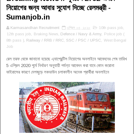
নিয়োগের জন্য আবার সুযোগ দিচ্ছে রেলমন্ত্রী -
Sumanjob.in
Karmasandhan Recruitment
এপ্রিল ০৫, ২০২০
10th pass job
,
12th pass job
,
Braking News
, Defence / Navy & Army,
Police job (
8th pass )
, Railway / RRB / RRC, SSC / PSC / UPSC,
West Bengal
Job
রেল তরফ থেকে জানানো হয়েছে এ্যাপ্রেন্টিস নিয়োগের অনলাইনে আবেদনের শেষ তারিখ
5 এপ্রিল 2020 পূর্বে নির্ধারণ অনুযায়ী পর্যন্ত আবেদন করা যাবে কোন করোনা
ভাইরাসের কারণে দেশজুড়ে লকডাউন চলাকালীন অনেক প্রার্থীরা অনলাইনে