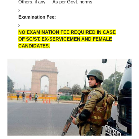
Others, if any — As per Govt. norms
Examination Fee:
NO EXAMINATION FEE REQUIRED IN CASE
OF SC/ST, EX-SERVICEMEN AND FEMALE
CANDIDATES.