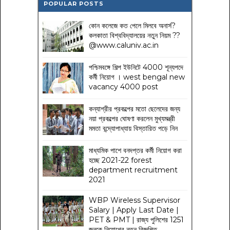
POPULAR POSTS
কোন কলেজে কত পেলে মিলবে অনার্স?
কলকাতা বিশ্ববিদ্যালয়ের নতুন নিয়ম
??
@www.caluniv.ac.in
পশ্চিমবঙ্গে শিল্প ইউনিটে 4000 শূন্যপদে
কর্মী নিয়োগ । west bengal new
vacancy 4000 post
কন্যাশ্রীর প্রকল্পের মতো ছেলেদের জন্য
নয়া প্রকল্পের ঘোষণা করলেন মুখ্যমন্ত্রী
মমতা বন্দ্যোপাধ্যায় বিস্তারিত পড়ে নিন
মাধ্যমিক পাশে বনদপ্তর কর্মী নিয়োগ করা
হচ্ছে 2021-22 forest
department recruitment
2021
WBP Wireless Supervisor
Salary | Apply Last Date |
PET & PMT | রাজ্য পুলিশের 1251
জনকে নিয়োগের নতুন বিজ্ঞপ্তি