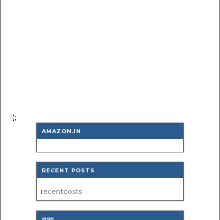
");
AMAZON.IN
RECENT POSTS
recentposts
লেবেল