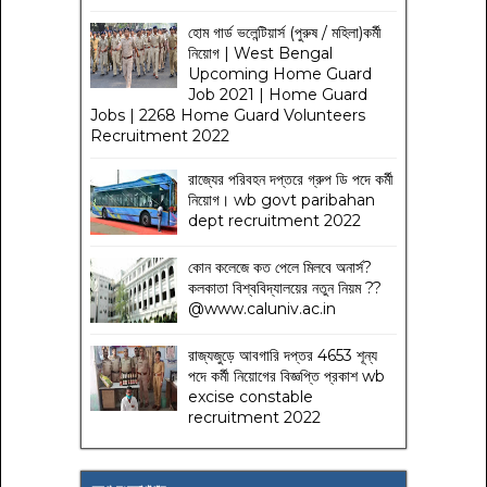
হোম গার্ড ভলেন্টিয়ার্স (পুরুষ / মহিলা)কর্মী
নিয়োগ | West Bengal
Upcoming Home Guard
Job 2021 | Home Guard
Jobs | 2268 Home Guard Volunteers
Recruitment 2022
রাজ্যের পরিবহন দপ্তরে গ্রুপ ডি পদে কর্মী
নিয়োগ। wb govt paribahan
dept recruitment 2022
কোন কলেজে কত পেলে মিলবে অনার্স?
কলকাতা বিশ্ববিদ্যালয়ের নতুন নিয়ম
??
@www.caluniv.ac.in
রাজ্যজুড়ে আবগারি দপ্তর 4653 শূন্য
পদে কর্মী নিয়োগের বিজ্ঞপ্তি প্রকাশ wb
excise constable
recruitment 2022