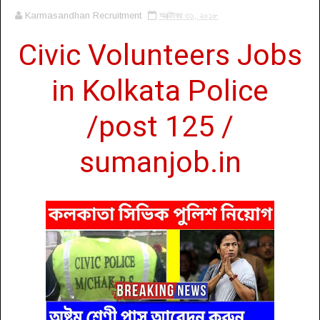
Karmasandhan Recruitment
অক্টোবর ৩১, ২০১৮
Civic Volunteers Jobs
in Kolkata Police
/post 125 /
sumanjob.in