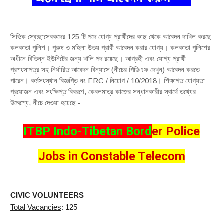
সিভিক স্বেচ্ছাসেবকদের 125 টি পদে যোগ্য প্রার্থীদের কাছ থেকে আবেদন দাখিল করছে
কলকাতা পুলিশ। পুরুষ ও মহিলা উভয় প্রার্থী আবেদন করার যোগ্য। কলকাতা পুলিশের
অধীনে বিভিন্ন ইউনিটের জন্য খালি পদ রয়েছে। আগ্রহী এবং যোগ্য প্রার্থী
প্রশংসাপত্র সহ নির্ধারিত আবেদন বিন্যাসে (নীচের পিডিএফ দেখুন) আবেদন করতে
পারেন। কর্মসংস্থান বিজ্ঞপ্তি নং FRC / নিয়োগ / 10/2018। শিক্ষাগত যোগ্যতা
প্রয়োজন এবং সংক্ষিপ্ত বিবরণে, কেবলমাত্র কাজের সন্ধানকারীর স্বার্থে তথ্যের
উদ্দেশ্যে, নীচে দেওয়া হয়েছে -
ITBP Indo-Tibetan Bord
er Police
Jobs in Constable Telecom
CIVIC VOLUNTEERS
Total Vacancies
: 125