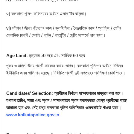
v) কলকাতা পুলিশ অফিসারের অধীনে এলাকাটির বাসিন্দা।
vi) সাঁতার / জীবন বাঁচানোর কাজ / ক্লাইম্বিং / বৈদ্যুতিক কাজ / প্লাম্বিং / মোটর
মেকানিক চাকরি / ঢালাই / কাটন / কার্পেন্ট্রি / পেন্টিং সম্পর্কে ভাল জ্ঞান।
Age Limit:
নূন্যতম ২0 বছর এবং সর্বাধিক 60 বছর
পুরুষ ও মহিলা উভয় প্রার্থী আবেদন করার যোগ্য। কলকাতা পুলিশের অধীনে বিভিন্ন
ইউনিটের জন্য খালি পদ রয়েছে। নির্বাচিত প্রার্থী দুই সপ্তাহের প্রশিক্ষণ কোর্স পাবে।
Candidates’ Selection:
প্রার্থীদের নির্বাচন সাক্ষাৎকারের মাধ্যমে করা হবে।
যথাযথ তারিখ, সময় এবং স্থান / সাক্ষাৎকারের স্থান যথাযথভাবে যোগ্য প্রার্থীদের কাছে
জানানো হবে এবং সেই তথ্য কলকাতা পুলিশ অফিসিয়াল ওয়েবসাইটে পাওয়া যাবে।
www.kolkatapolice.gov.in