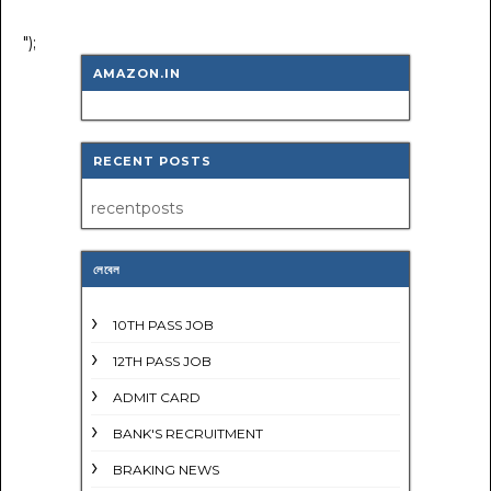
");
AMAZON.IN
RECENT POSTS
recentposts
লেবেল
10TH PASS JOB
12TH PASS JOB
ADMIT CARD
BANK'S RECRUITMENT
BRAKING NEWS