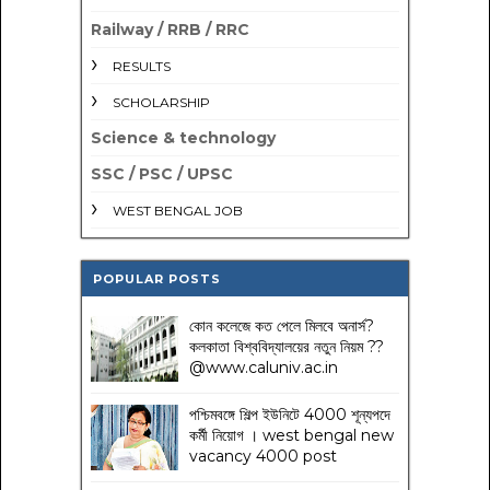
Railway / RRB / RRC
RESULTS
SCHOLARSHIP
Science & technology
SSC / PSC / UPSC
WEST BENGAL JOB
POPULAR POSTS
কোন কলেজে কত পেলে মিলবে অনার্স?
কলকাতা বিশ্ববিদ্যালয়ের নতুন নিয়ম
??
@www.caluniv.ac.in
পশ্চিমবঙ্গে শিল্প ইউনিটে 4000 শূন্যপদে
কর্মী নিয়োগ । west bengal new
vacancy 4000 post