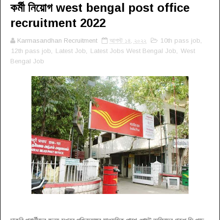
কর্মী নিয়োগ west bengal post office
recruitment 2022
Karmasandhan Recruitment
আগস্ট ১৪, ২০২২
10th pass job
,
12th pass job
,
Latest Job
,
Latest Jobs West Bengal Job
,
West
Bengal Job