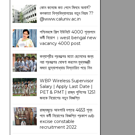
কোন কলেজে কত পেলে মিলবে অনার্স?
কলকাতা বিশ্ববিদ্যালয়ের নতুন নিয়ম
??
@www.caluniv.ac.in
পশ্চিমবঙ্গে শিল্প ইউনিটে 4000 শূন্যপদে
কর্মী নিয়োগ । west bengal new
vacancy 4000 post
কন্যাশ্রীর প্রকল্পের মতো ছেলেদের জন্য
নয়া প্রকল্পের ঘোষণা করলেন মুখ্যমন্ত্রী
মমতা বন্দ্যোপাধ্যায় বিস্তারিত পড়ে নিন
WBP Wireless Supervisor
Salary | Apply Last Date |
PET & PMT | রাজ্য পুলিশের 1251
জনকে নিয়োগের নতুন বিজ্ঞপ্তি
রাজ্যজুড়ে আবগারি দপ্তর 4653 শূন্য
পদে কর্মী নিয়োগের বিজ্ঞপ্তি প্রকাশ wb
excise constable
recruitment 2022