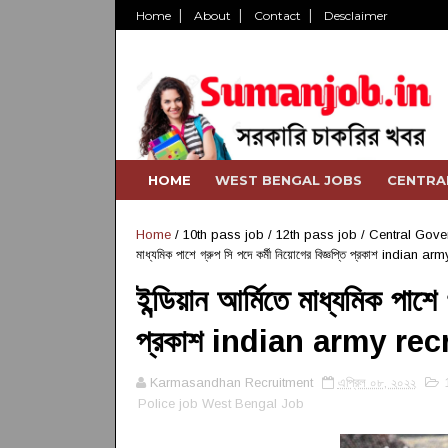
Home
About
Contact
Desclaimer
HOME
WEST BENGAL JOBS
CENTRA
Home
/
10th pass job
/
12th pass job
/
Central Gove
মাধ্যমিক পাশে গ্রুপ সি পদে কর্মী নিয়োগের বিজ্ঞপ্তি প্রকাশ indian
ইন্ডিয়ান আর্মিতে মাধ্যমিক পাশে 
প্রকাশ indian army re
Karmasandhan Recruitment
এপ্রিল ০৮, ২০২২
Police job West Bengal Job