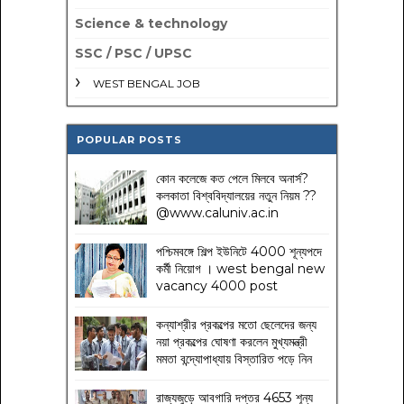
Science & technology
SSC / PSC / UPSC
WEST BENGAL JOB
POPULAR POSTS
কোন কলেজে কত পেলে মিলবে অনার্স?
কলকাতা বিশ্ববিদ্যালয়ের নতুন নিয়ম
??
@www.caluniv.ac.in
পশ্চিমবঙ্গে শিল্প ইউনিটে 4000 শূন্যপদে
কর্মী নিয়োগ । west bengal new
vacancy 4000 post
কন্যাশ্রীর প্রকল্পের মতো ছেলেদের জন্য
নয়া প্রকল্পের ঘোষণা করলেন মুখ্যমন্ত্রী
মমতা বন্দ্যোপাধ্যায় বিস্তারিত পড়ে নিন
রাজ্যজুড়ে আবগারি দপ্তর 4653 শূন্য