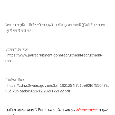
নিয়োগের পদ্ধতি : লিখিত পরীক্ষা ছাড়াই চাকরির সুযোগ সরাসরি ইন্টারভিউর মাধ্যমে
প্রার্থী বাছাই করা হবে
।
ওয়েবসাইটের লিংক
: https://www.parrecruitment.com/recruitment/recruitment-
main
বিজ্ঞপ্তি লিংক
: https://cdn.s3waas.gov.in/s3aff1621254f7c1be92f64550478c
56e6/uploads/2021/12/2021122122.pdf
চাকরি ও কাজের আপডেট মিস না করতে চাইলে আমাদের
টেলিগ্রাম চ্যানেল
এ যুক্ত