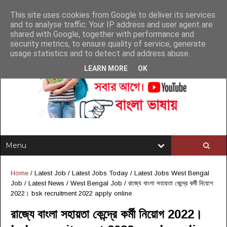
This site uses cookies from Google to deliver its services
and to analyse traffic. Your IP address and user agent are
shared with Google, together with performance and
security metrics, to ensure quality of service, generate
usage statistics and to detect and address abuse.
LEARN MORE
OK
Home
/
Latest Job
/
Latest Jobs Today
/
Latest Jobs West Bengal
Job
/
Latest News
/
West Bengal Job
/
রাজ্যে বাংলা সহায়তা কেন্দ্রে কর্মী নিয়োগ
2022। bsk recruitment 2022 apply online
রাজ্যে বাংলা সহায়তা কেন্দ্রে কর্মী নিয়োগ 2022।