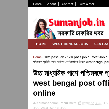
Home
About
Contact
Desclaimer
HOME
WEST BENGAL JOBS
CENTRA
Home
/
10th pass job
/
12th pass job
/
Latest Job
/
পশ্চিমবঙ্গে প্রতিটি পোস্ট অফিসে পোস্টমাস্টার নিয়োগ west beng
উচ্চ মাধ্যমিক পাশে পশ্চিমবঙ্গে 
west bengal post off
online
Karmasandhan Recruitment
নভেম্বর ১৭, ২০২১
Job
,
West Bengal Job