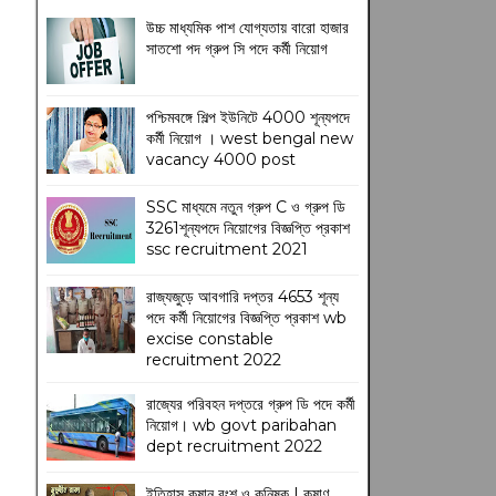
উচ্চ মাধ্যমিক পাশ যোগ্যতায় বারো হাজার
সাতশো পদ গ্রুপ সি পদে কর্মী নিয়োগ
পশ্চিমবঙ্গে শিল্প ইউনিটে 4000 শূন্যপদে
কর্মী নিয়োগ । west bengal new
vacancy 4000 post
SSC মাধ্যমে নতুন গ্রুপ C ও গ্রুপ ডি
3261শূন্যপদে নিয়োগের বিজ্ঞপ্তি প্রকাশ
ssc recruitment 2021
রাজ্যজুড়ে আবগারি দপ্তর 4653 শূন্য
পদে কর্মী নিয়োগের বিজ্ঞপ্তি প্রকাশ wb
excise constable
recruitment 2022
রাজ্যের পরিবহন দপ্তরে গ্রুপ ডি পদে কর্মী
নিয়োগ। wb govt paribahan
dept recruitment 2022
ইতিহাস কুষান বংশ ও কনিষ্ক | কুষাণ