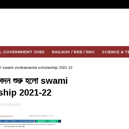
L GOVERNMENT JOBS
RAILWAY / RRB / RRC
SCIENCE & 
 শুরু হলো swami vivekananda scholarship 2021-22
 আবেদন শুরু হলো swami
ship 2021-22
Scholarship