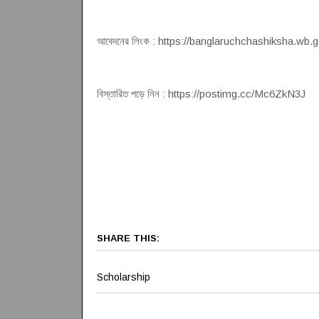
আবেদনের লিংক : https://banglaruchchashiksha.wb.g
বিস্তারিত পড়ে নিন : https://postimg.cc/Mc6ZkN3J
SHARE THIS:
Scholarship