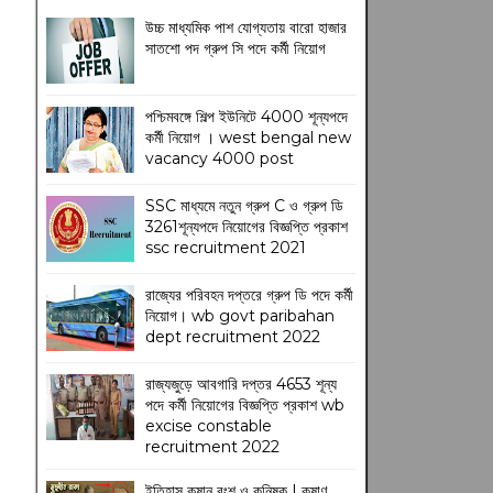
উচ্চ মাধ্যমিক পাশ যোগ্যতায় বারো হাজার
সাতশো পদ গ্রুপ সি পদে কর্মী নিয়োগ
পশ্চিমবঙ্গে শিল্প ইউনিটে 4000 শূন্যপদে
কর্মী নিয়োগ । west bengal new
vacancy 4000 post
SSC মাধ্যমে নতুন গ্রুপ C ও গ্রুপ ডি
3261শূন্যপদে নিয়োগের বিজ্ঞপ্তি প্রকাশ
ssc recruitment 2021
রাজ্যের পরিবহন দপ্তরে গ্রুপ ডি পদে কর্মী
নিয়োগ। wb govt paribahan
dept recruitment 2022
রাজ্যজুড়ে আবগারি দপ্তর 4653 শূন্য
পদে কর্মী নিয়োগের বিজ্ঞপ্তি প্রকাশ wb
excise constable
recruitment 2022
ইতিহাস কুষান বংশ ও কনিষ্ক | কুষাণ