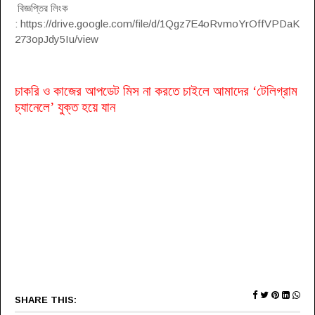
বিজ্ঞপ্তির লিংক
: https://drive.google.com/file/d/1Qgz7E4oRvmoYrOffVPDaK
273opJdy5Iu/view
চাকরি ও কাজের আপডেট মিস না করতে চাইলে আমাদের
‘টেলিগ্রাম
চ্যানেলে’
যুক্ত হয়ে যান
SHARE THIS: