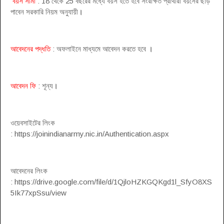
বয়স সীমা
: 18 থেকে 25 বছরের মধ্যে বয়স হতে হবে সংরক্ষিত প্রার্থীরা বয়সের ছাড়
পাবেন সরকারি নিয়ম অনুযায়ী
।
আবেদনের পদ্ধতি
: অফলাইনে মাধ্যমে আবেদন করতে হবে
।
আবেদন ফি
: শূন্য
।
ওয়েবসাইটের লিংক
: https://joinindianarmy.nic.in/Authentication.aspx
আবেদনের লিংক
: https://drive.google.com/file/d/1QjloHZKGQKgd1l_SfyO8XS
5Ik77xpSsu/view