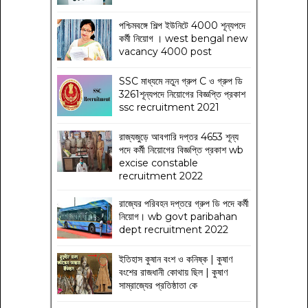
পশ্চিমবঙ্গে শিল্প ইউনিটে 4000 শূন্যপদে
কর্মী নিয়োগ । west bengal new
vacancy 4000 post
SSC মাধ্যমে নতুন গ্রুপ C ও গ্রুপ ডি
3261শূন্যপদে নিয়োগের বিজ্ঞপ্তি প্রকাশ
ssc recruitment 2021
রাজ্যজুড়ে আবগারি দপ্তর 4653 শূন্য
পদে কর্মী নিয়োগের বিজ্ঞপ্তি প্রকাশ wb
excise constable
recruitment 2022
রাজ্যের পরিবহন দপ্তরে গ্রুপ ডি পদে কর্মী
নিয়োগ। wb govt paribahan
dept recruitment 2022
ইতিহাস কুষান বংশ ও কনিষ্ক | কুষাণ
বংশের রাজধানী কোথায় ছিল | কুষাণ
সাম্রাজ্যের প্রতিষ্ঠাতা কে