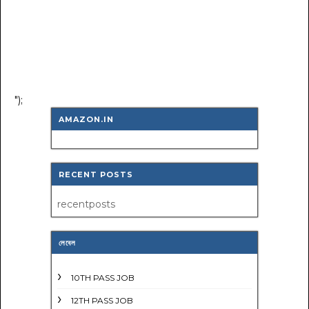
");
AMAZON.IN
RECENT POSTS
recentposts
লেবেল
10TH PASS JOB
12TH PASS JOB