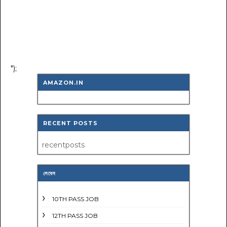
");
AMAZON.IN
RECENT POSTS
recentposts
লেবেল
10TH PASS JOB
12TH PASS JOB