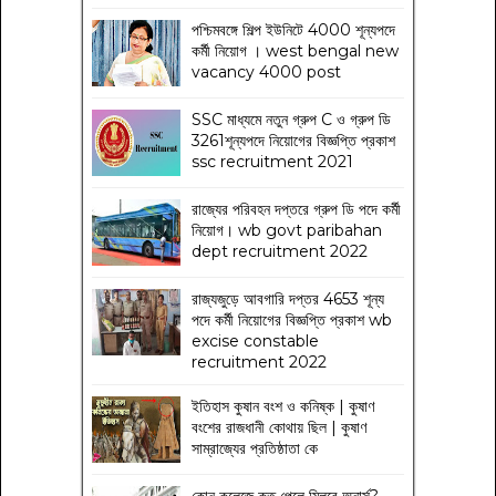
পশ্চিমবঙ্গে শিল্প ইউনিটে 4000 শূন্যপদে
কর্মী নিয়োগ । west bengal new
vacancy 4000 post
SSC মাধ্যমে নতুন গ্রুপ C ও গ্রুপ ডি
3261শূন্যপদে নিয়োগের বিজ্ঞপ্তি প্রকাশ
ssc recruitment 2021
রাজ্যের পরিবহন দপ্তরে গ্রুপ ডি পদে কর্মী
নিয়োগ। wb govt paribahan
dept recruitment 2022
রাজ্যজুড়ে আবগারি দপ্তর 4653 শূন্য
পদে কর্মী নিয়োগের বিজ্ঞপ্তি প্রকাশ wb
excise constable
recruitment 2022
ইতিহাস কুষান বংশ ও কনিষ্ক | কুষাণ
বংশের রাজধানী কোথায় ছিল | কুষাণ
সাম্রাজ্যের প্রতিষ্ঠাতা কে
কোন কলেজে কত পেলে মিলবে অনার্স?