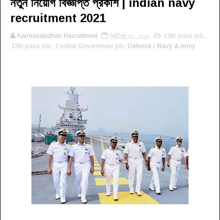
নতুন নিয়োগ বিজ্ঞপ্তি প্রকাশ | indian navy
recruitment 2021
Karmasandhan Recruitment
অক্টোবর ৩০, ২০২১
10th pass job
,
12th pass job
,
Central Government job
, Defence / Navy & Army