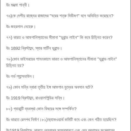
উঃ মহত্মা গান্ধী।
৭৬)কে দেশীয় রাজ্যের রাজাদের "ঘরের শত্রু বিভীষণ" বলে অভিহিত করেছেন?
উঃ জহরলাল নেহেরু।
৭৭) ভারত ও আফগানিস্তানের সীমানা "ডুরান্ড লাইন" কি কবে চিহ্নিত করেন?
উঃ 1892 খ্রিস্টাব্দে, স্যার মার্টিন ডুরান্ড।
৭৮)কোন ভাইসরয়ের শাসনকালে ভারত ও আফগানিস্তানের সীমানা "ডুরান্ড লাইন"
চিহ্নিত হয়?
উঃ লর্ড ল্যান্সডাউন।
৭৯) কোন সন্ধি দ্বারা তৃতীয় ইঙ্গ আফগান যুদ্ধের অবসান ঘটে?
উঃ 1919 খ্রিস্টাব্দে, রাওয়ালপিন্ডির সন্ধি।
৮০) গ্যারান্টি ব্যবস্থা কোন বিষয়ের সঙ্গে সম্পর্কিত?
উঃ ভারতে রেলপথ নির্মাণ।৮১)অ্যাকওয়ার্থ কমিটি কবে এবং কেন গঠিত হয়েছিল?
উঃ1919 খ্রিস্টাব্দে, ভারতে রেলপথের সম্প্রসারণে এবং রেল প্রশাসন সংস্কারের