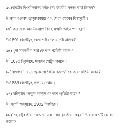
৯৩)ভারতীয় বিশ্ববিদ্যালয় কমিশনের ভারতীয় সদস্য কারা ছিলেন?
উঃস্যার গুরুদাস বন্দ্যোপাধ্যায় এবং সৈয়দ হোসেন বিলগ্রামী।
৯৪) কবে এবং কার উদ্যোগে বিবাহ সম্মতি আইন পাশ হয়?
উঃ1891 খ্রিস্টাব্দে, বেহরামজী মেরওয়ানজী মালাবারী
৯৫) পুনা সার্বজনীক সভা কে কবে প্রতিষ্ঠা করেন?
উঃ 1870 খ্রিস্টাব্দে, মহাদেব গোবিন্দ রানাডে।
৯৬)লাহোরে "দয়ানন্দ অ্যাংলো বৈদিক কলেজ" কে কবে প্রতিষ্ঠা করেন?
উঃ1886 খ্রিস্টাব্দে, লালা হংসরাজ।
৯৭) হরিদ্বারে গরুকুল আশ্রম কে কবে প্রতিষ্ঠা করেন?
উঃ স্বামী শ্রদ্ধানন্দ, 1902 খ্রিস্টাব্দে।
৯৮)"মহারাষ্ট্র জীবন প্রভাত" এবং "রাজপুত জীবন সন্ধ্যা" উপন্যাস দুটি কে রচনা
করেন?