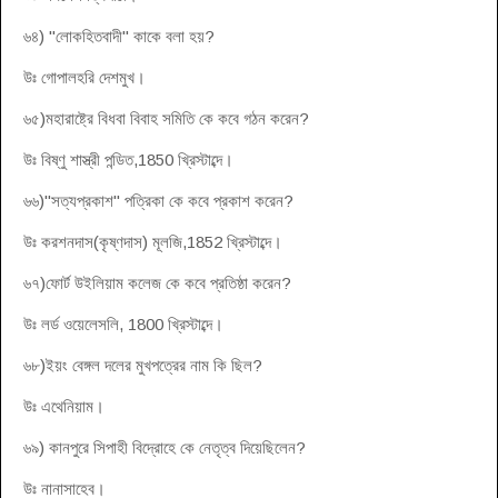
৬৪) "লোকহিতবাদী" কাকে বলা হয়?
উঃ গোপালহরি দেশমুখ।
৬৫)মহারাষ্ট্রে বিধবা বিবাহ সমিতি কে কবে গঠন করেন?
উঃ বিষ্ণু শাস্ত্রী পন্ডিত,1850 খ্রিস্টাব্দে।
৬৬)"সত্যপ্রকাশ" পত্রিকা কে কবে প্রকাশ করেন?
উঃ করশনদাস(কৃষ্ণদাস) মূলজি,1852 খ্রিস্টাব্দে।
৬৭)ফোর্ট উইলিয়াম কলেজ কে কবে প্রতিষ্ঠা করেন?
উঃ লর্ড ওয়েলেসলি, 1800 খ্রিস্টাব্দে।
৬৮)ইয়ং বেঙ্গল দলের মুখপত্রের নাম কি ছিল?
উঃ এথেনিয়াম।
৬৯) কানপুরে সিপাহী বিদ্রোহে কে নেতৃত্ব দিয়েছিলেন?
উঃ নানাসাহেব।