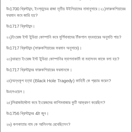
উঃ1700 খ্রিস্টাব্দে, ইংল্যান্ডের রাজা তৃতীয় উইলিয়ামের নামানুসারে।২১)ফারুকশিয়ারের
ফরমান কবে জারি হয়?
উঃ1717 খ্রিস্টাব্দে।
২২)ইংরেজ ইস্ট ইন্ডিয়া কোম্পানি কবে মুর্শিদাবাদের টাঁকশাল ব্যবহারের অনুমতি পায়?
উঃ1717 খ্রিস্টাব্দে (ফারুকশিয়ারের ফরমান অনুসারে)।
২৩)ভারতে ইংরেজ ইস্ট ইন্ডিয়া কোম্পানির ম্যাগনাকার্টা বা মহাসনদ কাকে বলা হয়?
উঃ1717 খ্রিস্টাব্দের ফারুকশিয়ারের ফরমানকে।
২৪)অন্ধকূপ হত্যা (Black Hole Tragedy) কাহিনী কে প্রচার করেন?
উঃহলওয়েল।
২৫)সিরাজউদ্দৌলা কবে ইংরেজদের কাশিমবাজার কুটি আক্রমণ করেছিল?
উঃ1756 খ্রিস্টাব্দের 4ঠা জুন।
২৬) কলকাতার নাম কে আলিনগর রেখেছিলেন?