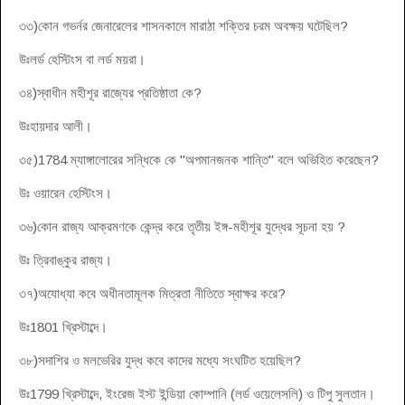
৩৩)কোন গভর্নর জেনারেলের শাসনকালে মারাঠা শক্তির চরম অবক্ষয় ঘটেছিল?
উঃলর্ড হেস্টিংস বা লর্ড ময়রা।
৩৪)স্বাধীন মহীশূর রাজ্যের প্রতিষ্ঠাতা কে?
উঃহায়দার আলী।
৩৫)1784 ম্যাঙ্গালোরের সন্ধিকে কে "অপমানজনক শান্তি" বলে অভিহিত করেছেন?
উঃ ওয়ারেন হেস্টিংস।
৩৬)কোন রাজ্য আক্রমণকে কেন্দ্র করে তৃতীয় ইঙ্গ-মহীশূর যুদ্ধের সূচনা হয় ?
উঃ ত্রিবাঙ্কুর রাজ্য।
৩৭)অযোধ্যা কবে অধীনতামূলক মিত্রতা নীতিতে স্বাক্ষর করে?
উঃ1801 খ্রিস্টাব্দে।
৩৮)সদাশির ও মলভেরির যুদ্ধ কবে কাদের মধ্যে সংঘটিত হয়েছিল?
উঃ1799 খ্রিস্টাব্দে, ইংরেজ ইস্ট ইন্ডিয়া কোম্পানি (লর্ড ওয়েলেসলি) ও টিপু সুলতান।