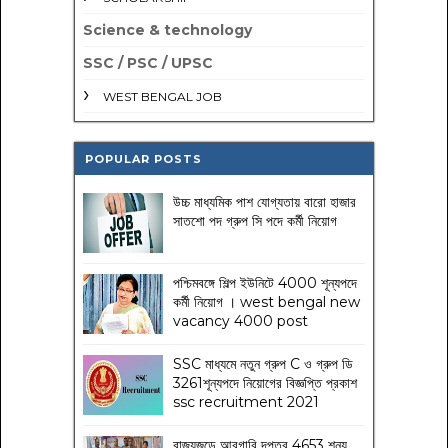
Science & technology
SSC / PSC / UPSC
WEST BENGAL JOB
POPULAR POSTS
উচ্চ মাধ্যমিক পাশ যোগ্যতায় বারো হাজার
সাতশো পদ গ্রুপ সি পদে কর্মী নিয়োগ
পশ্চিমবঙ্গে শিল্প ইউনিটে 4000 শূন্যপদে
কর্মী নিয়োগ । west bengal new
vacancy 4000 post
SSC মাধ্যমে নতুন গ্রুপ C ও গ্রুপ ডি
3261শূন্যপদে নিয়োগের বিজ্ঞপ্তি প্রকাশ
ssc recruitment 2021
রাজ্যজুড়ে আবগারি দপ্তর 4653 শূন্য