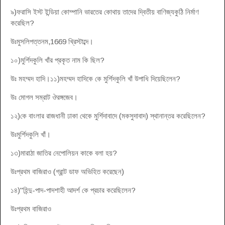
৯)ফরাসি ইস্ট ইন্ডিয়া কোম্পানি ভারতের কোথায় তাদের দ্বিতীয় বাণিজ্যকুঠি নির্মাণ
করেছিল?
উঃমুসলিপত্তনম,1669 খ্রিস্টাব্দে।
১০)মুর্শিদকুলি খাঁর প্রকৃত নাম কি ছিল?
উঃ মহম্মদ হাদি।১১)মহম্মদ হাদিকে কে মুর্শিদকুলি খাঁ উপাধি দিয়েছিলেন?
উঃ মোগল সম্রাট ঔরঙ্গজেব।
১২)কে বাংলার রাজধানী ঢাকা থেকে মুর্শিদাবাদে (মকসুদাবাদ) স্থানান্তর করেছিলেন?
উঃমুর্শিদকুলি খাঁ।
১৩)মারাঠা জাতির নেপোলিয়ন কাকে বলা হয়?
উঃপ্রথম বাজিরাও (গ্রান্ট ডাফ অভিহিত করেছেন)
১৪)"হিন্দু-পাদ-পাদশাহী আদর্শ কে প্রচার করেছিলেন?
উঃপ্রথম বাজিরাও