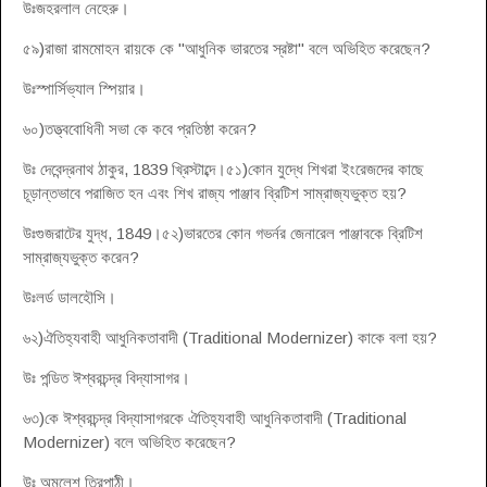
উঃজহরলাল নেহেরু।
৫৯)রাজা রামমোহন রায়কে কে "আধুনিক ভারতের স্রষ্টা" বলে অভিহিত করেছেন?
উঃস্পার্সিভ্যাল স্পিয়ার।
৬০)তত্ত্ববোধিনী সভা কে কবে প্রতিষ্ঠা করেন?
উঃ দেবেন্দ্রনাথ ঠাকুর, 1839 খ্রিস্টাব্দে।৫১)কোন যুদ্ধে শিখরা ইংরেজদের কাছে
চূড়ান্তভাবে পরাজিত হন এবং শিখ রাজ্য পাঞ্জাব ব্রিটিশ সাম্রাজ্যভুক্ত হয়?
উঃগুজরাটের যুদ্ধ, 1849।৫২)ভারতের কোন গভর্নর জেনারেল পাঞ্জাবকে ব্রিটিশ
সাম্রাজ্যভুক্ত করেন?
উঃলর্ড ডালহৌসি।
৬২)ঐতিহ্যবাহী আধুনিকতাবাদী (Traditional Modernizer) কাকে বলা হয়?
উঃ পন্ডিত ঈশ্বরচন্দ্র বিদ্যাসাগর।
৬৩)কে ঈশ্বরচন্দ্র বিদ্যাসাগরকে ঐতিহ্যবাহী আধুনিকতাবাদী (Traditional
Modernizer) বলে অভিহিত করেছেন?
উঃ অমলেশ ত্রিপাঠী।