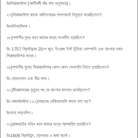
উঃসিরাজদৌলা (আলীবর্দী খাঁর নাম অনুসারে)।
২৭)সিরাজদৌলা কাকে আলিনগরের শাসনকর্তা নিযুক্ত করেছিলেন?
উঃমানিকচাঁদকে।
২৮)পলাশীর যুদ্ধ কবে কাদের মধ্যে সংঘটিত হয়েছিল?
উঃ 1757 খ্রিস্টাব্দের 23শে জুন; ইংরেজ ইস্ট ইন্ডিয়া কোম্পানি এবং বাংলার নবাব
সিরাজদৌলার মধ্যে।
২৯)পলাশীর যুদ্ধে সিরাজদৌলার কোন কোন সেনাপতি নিহত হয়েছিলেন?
উঃ মোহনলাল এবং মীর মদন।
৩০)মীরজাফরের মৃত্যুর পর কে বাংলার মসনদে বসেছিলেন?
উঃ নজমউদ্দৌলা।৩১)ভারতের মেকিয়াভেলি কাকে বলা হয়?
উঃনানা ফড়নবিশ।
৩২)রাজঘাটের সন্ধি কবে কাদের মধ্যে স্বাক্ষরিত হয়েছিল?
উঃ1806 খ্রিস্টাব্দে, হোলকার ও জর্জ বার্লো।