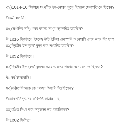
৩৯)1814-16 খ্রিষ্টাব্দে সংঘটিত ইঙ্গ-নেপাল যুদ্ধে ইংরেজ সেনাপতি কে ছিলেন?
উঃঅক্টারলোনি।
৪০)সগৌলির সন্ধি কবে কাদের মধ্যে স্বাক্ষরিত হয়েছিল?
উঃ1816 খ্রিস্টাব্দে, ইংরেজ ইস্ট ইন্ডিয়া কোম্পানি ও নেপালি নেতা অমর সিং ছাপা।
৪১)দ্বিতীয় ইঙ্গ ব্রহ্ম' যুদ্ধ কবে সংঘটিত হয়েছিল?
উঃ1852 খ্রিস্টাব্দে।
৪২)দ্বিতীয় ইঙ্গ ব্রহ্ম' যুদ্ধের সময় ভারতের গভর্নর জেনারেল কে ছিলেন?
উঃ লর্ড ডালহৌসি।
৪৩)রঞ্জিত সিংহকে কে "রাজা" উপাধি দিয়েছিলেন?
উঃআফগানিস্তানের অধিপতি জামান শাহ।
৪৪)রঞ্জিত সিংহ কবে অমৃতসর জয় করেছিলেন?
উঃ1802 খ্রিষ্টাব্দে।