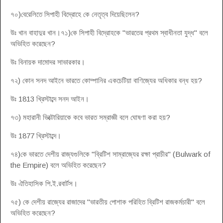
৭০)বেরেলিতে সিপাহী বিদ্রোহে কে নেতৃত্ব দিয়েছিলেন?
উঃ খান বাহাদুর খান।৭১)কে সিপাহী বিদ্রোহকে "ভারতের প্রথম স্বাধীনতা যুদ্ধ" বলে
অভিহিত করেছেন?
উঃ বিনায়ক দামোদর সাভারকার।
৭২) কোন সনদ আইনে ভারতে কোম্পানির একচেটিয়া বাণিজ্যের অধিকার বন্ধ হয়?
উঃ 1813 খ্রিস্টাব্দে সনদ আইন।
৭৩) মহারানী ভিক্টোরিয়াকে কবে ভারত সম্রাজ্ঞী বলে ঘোষণা করা হয়?
উঃ 1877 খ্রিস্টাব্দে।
৭৪)কে ভারতে দেশীয় রাজ্যগুলিকে "ব্রিটিশ সাম্রাজ্যের রক্ষা প্রাচীর" (Bulwark of
the Empire) বলে অভিহিত করেছেন?
উঃ ঐতিহাসিক পি.ই.রবার্টস।
৭৫) কে দেশীয় রাজ্যের রাজাদের "ভারতীয় পোশাক পরিহিত ব্রিটিশ রাজকর্মচারী" বলে
অভিহিত করেছেন?