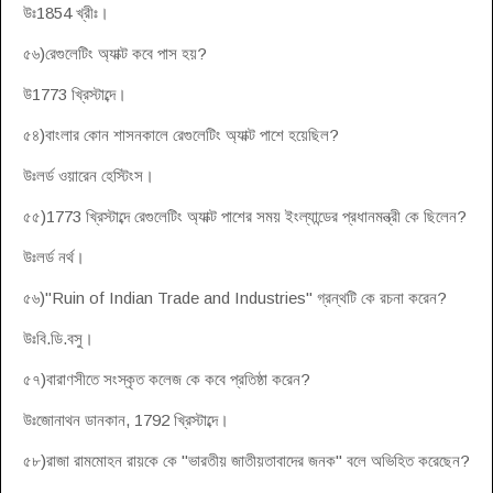
উঃ1854 খ্রীঃ।
৫৬)রেগুলেটিং অ্যাক্ট কবে পাস হয়?
উ1773 খ্রিস্টাব্দে।
৫৪)বাংলার কোন শাসনকালে রেগুলেটিং অ্যাক্ট পাশে হয়েছিল?
উঃলর্ড ওয়ারেন হেস্টিংস।
৫৫)1773 খ্রিস্টাব্দে রেগুলেটিং অ্যাক্ট পাশের সময় ইংল্যান্ডের প্রধানমন্ত্রী কে ছিলেন?
উঃলর্ড নর্থ।
৫৬)"Ruin of Indian Trade and Industries" গ্রন্থটি কে রচনা করেন?
উঃবি.ডি.বসু।
৫৭)বারাণসীতে সংস্কৃত কলেজ কে কবে প্রতিষ্ঠা করেন?
উঃজোনাথন ডানকান, 1792 খ্রিস্টাব্দে।
৫৮)রাজা রামমোহন রায়কে কে "ভারতীয় জাতীয়তাবাদের জনক" বলে অভিহিত করেছেন?