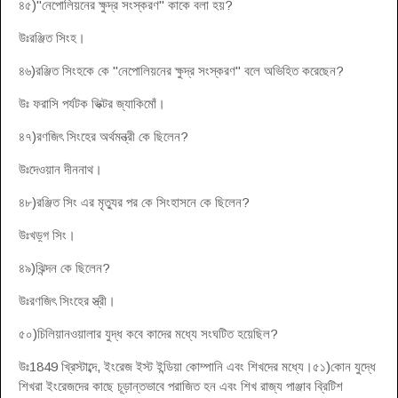
৪৫)"নেপোলিয়নের ক্ষুদ্র সংস্করণ" কাকে বলা হয়?
উঃরঞ্জিত সিংহ।
৪৬)রঞ্জিত সিংহকে কে "নেপোলিয়নের ক্ষুদ্র সংস্করণ" বলে অভিহিত করেছেন?
উঃ ফরাসি পর্যটক ভিক্টর জ্যাকিমোঁ।
৪৭)রণজিৎ সিংহের অর্থমন্ত্রী কে ছিলেন?
উঃদেওয়ান দীননাথ।
৪৮)রঞ্জিত সিং এর মৃত্যুর পর কে সিংহাসনে কে ছিলেন?
উঃখড়্গ সিং।
৪৯)ঝিন্দন কে ছিলেন?
উঃরণজিৎ সিংহের স্ত্রী।
৫০)চিলিয়ানওয়ালার যুদ্ধ কবে কাদের মধ্যে সংঘটিত হয়েছিল?
উঃ1849 খ্রিস্টাব্দে, ইংরেজ ইস্ট ইন্ডিয়া কোম্পানি এবং শিখদের মধ্যে।৫১)কোন যুদ্ধে
শিখরা ইংরেজদের কাছে চূড়ান্তভাবে পরাজিত হন এবং শিখ রাজ্য পাঞ্জাব ব্রিটিশ