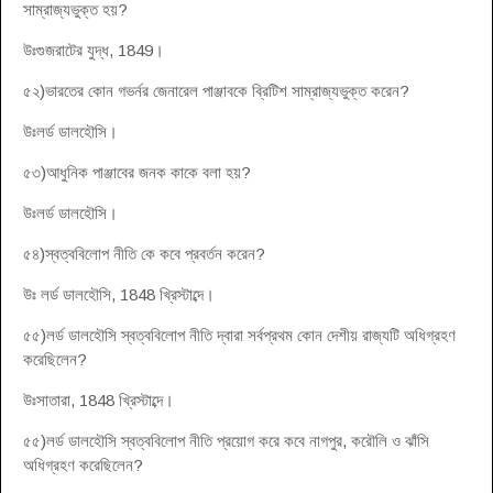
সাম্রাজ্যভুক্ত হয়?
উঃগুজরাটের যুদ্ধ, 1849।
৫২)ভারতের কোন গভর্নর জেনারেল পাঞ্জাবকে ব্রিটিশ সাম্রাজ্যভুক্ত করেন?
উঃলর্ড ডালহৌসি।
৫৩)আধুনিক পাঞ্জাবের জনক কাকে বলা হয়?
উঃলর্ড ডালহৌসি।
৫৪)স্বত্ববিলোপ নীতি কে কবে প্রবর্তন করেন?
উঃ লর্ড ডালহৌসি, 1848 খ্রিস্টাব্দে।
৫৫)লর্ড ডালহৌসি স্বত্ববিলোপ নীতি দ্বারা সর্বপ্রথম কোন দেশীয় রাজ্যটি অধিগ্রহণ
করেছিলেন?
উঃসাতারা, 1848 খ্রিস্টাব্দে।
৫৫)লর্ড ডালহৌসি স্বত্ববিলোপ নীতি প্রয়োগ করে কবে নাগপুর, করৌলি ও ঝাঁসি
অধিগ্রহণ করেছিলেন?