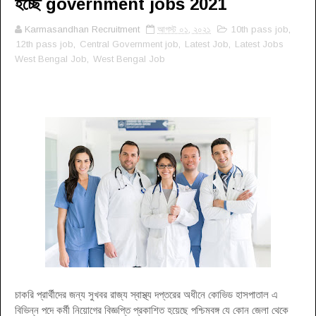
হচ্ছে government jobs 2021
Karmasandhan Recruitment
আগস্ট ০১, ২০২১
10th pass job
,
12th pass job
,
Central Government job
,
Latest Job
,
Latest Jobs
West Bengal Job
,
West Bengal Job
চাকরি প্রার্থীদের জন্য সুখবর রাজ্য স্বাস্থ্য দপ্তরের অধীনে কোভিড হাসপাতাল এ
বিভিন্ন পদে কর্মী নিয়োগের বিজ্ঞপ্তি প্রকাশিত হয়েছে পশ্চিমবঙ্গ যে কোন জেলা থেকে