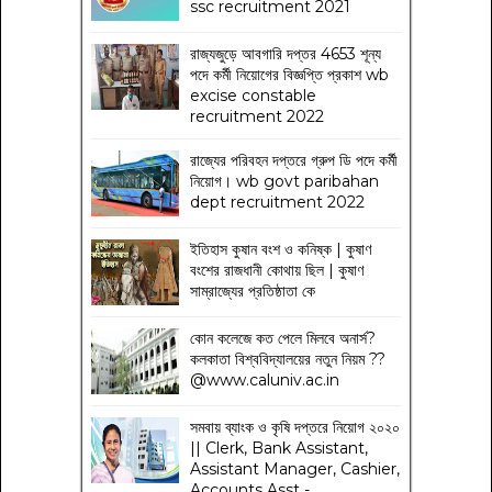
ssc recruitment 2021
রাজ্যজুড়ে আবগারি দপ্তর 4653 শূন্য
পদে কর্মী নিয়োগের বিজ্ঞপ্তি প্রকাশ wb
excise constable
recruitment 2022
রাজ্যের পরিবহন দপ্তরে গ্রুপ ডি পদে কর্মী
নিয়োগ। wb govt paribahan
dept recruitment 2022
ইতিহাস কুষান বংশ ও কনিষ্ক | কুষাণ
বংশের রাজধানী কোথায় ছিল | কুষাণ
সাম্রাজ্যের প্রতিষ্ঠাতা কে
কোন কলেজে কত পেলে মিলবে অনার্স?
কলকাতা বিশ্ববিদ্যালয়ের নতুন নিয়ম
??
@www.caluniv.ac.in
সমবায় ব্যাংক ও কৃষি দপ্তরে নিয়োগ ২০২০
|| Clerk, Bank Assistant,
Assistant Manager, Cashier,
Accounts Asst -