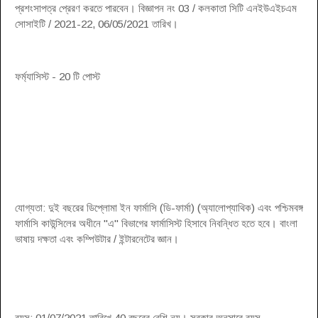
প্রশংসাপত্র প্রেরণ করতে পারবেন। বিজ্ঞাপন নং 03 / কলকাতা সিটি এনইউএইচএম
সোসাইটি / 2021-22, 06/05/2021 তারিখ।
ফর্ম্যাসিস্ট - 20 টি পোস্ট
যোগ্যতা: দুই বছরের ডিপ্লোমা ইন ফার্মাসি (ডি-ফার্মা) (অ্যালোপ্যাথিক) এবং পশ্চিমবঙ্গ
ফার্মাসি কাউন্সিলের অধীনে "এ" বিভাগের ফার্মাসিস্ট হিসাবে নিবন্ধিত হতে হবে। বাংলা
ভাষায় দক্ষতা এবং কম্পিউটার / ইন্টারনেটের জ্ঞান।
বয়স: 01/07/2021 তারিখে 40 বছরের বেশি নয়। সরকার অনুসারে বয়স