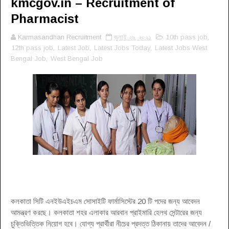
kmcgov.in – Recruitment of
Pharmacist
Karmasandhan Recruitment
জুলাই ২৯, ২০২১
10th pass job
,
12th pass job
,
Latest Job
,
Latest Jobs Today
,
Latest Jobs West
Bengal Job
,
West Bengal Job
কলকাতা সিটি এনইউএইচএম সোসাইটি ফার্মাসিস্টের 20 টি পদের জন্য আবেদন
আমন্ত্রণ করছে। কলকাতা শহর এলাকার আরবান প্রাইমারি হেলথ সেন্টারের জন্য
চুক্তিভিত্তিক নিয়োগ হবে। যোগ্য প্রার্থীরা নীচের প্রদত্ত ঠিকানায় তাদের আবেদন /