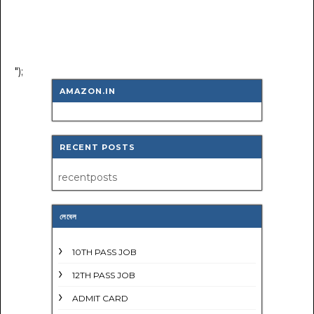
");
AMAZON.IN
RECENT POSTS
recentposts
লেবেল
10TH PASS JOB
12TH PASS JOB
ADMIT CARD