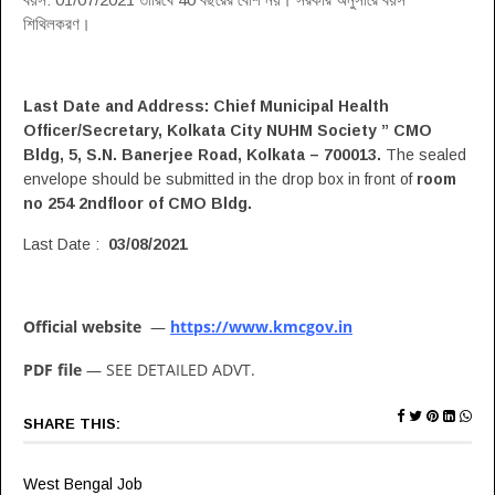
শিথিলকরণ।
Last Date and Address:
Chief Municipal Health
Officer/Secretary, Kolkata City NUHM Society ” CMO
Bldg, 5, S.N. Banerjee Road, Kolkata – 700013.
The sealed
envelope should be submitted in the drop box in front of
room
no 254 2ndfloor of CMO Bldg.
Last Date :
03/08/2021
Official website
—
https://www.kmcgov.in
PDF file
— SEE DETAILED ADVT.
SHARE THIS:
West Bengal Job