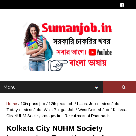
Home
/
10th pass job
/
12th pass job
/
Latest Job
/
Latest Jobs
Today
/
Latest Jobs West Bengal Job
/
West Bengal Job
/
Kolkata
City NUHM Society kmcgov.in – Recruitment of Pharmacist
Kolkata City NUHM Society