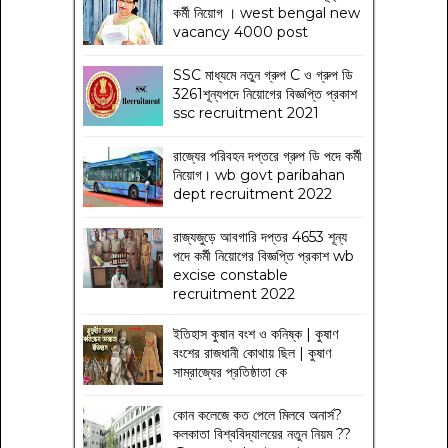
কর্মী নিয়োগ । west bengal new
vacancy 4000 post
SSC মাধ্যমে নতুন গ্রুপ C ও গ্রুপ ডি
3261শূন্যপদে নিয়োগের বিজ্ঞপ্তি প্রকাশ
ssc recruitment 2021
রাজ্যের পরিবহন দপ্তরে গ্রুপ ডি পদে কর্মী
নিয়োগ। wb govt paribahan
dept recruitment 2022
রাজ্যজুড়ে আবগারি দপ্তর 4653 শূন্য
পদে কর্মী নিয়োগের বিজ্ঞপ্তি প্রকাশ wb
excise constable
recruitment 2022
ইতিহাস কুষান বংশ ও কনিষ্ক | কুষাণ
বংশের রাজধানী কোথায় ছিল | কুষাণ
সাম্রাজ্যের প্রতিষ্ঠাতা কে
কোন কলেজে কত পেলে মিলবে অনার্স?
কলকাতা বিশ্ববিদ্যালয়ের নতুন নিয়ম
??