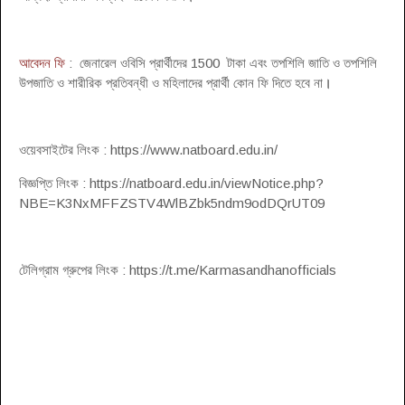
আবেদন ফি
: জেনারেল ওবিসি প্রার্থীদের 1500 টাকা এবং তপশিলি জাতি ও তপশিলি
উপজাতি ও শারীরিক প্রতিবন্ধী ও মহিলাদের প্রার্থী কোন ফি দিতে হবে না
।
ওয়েবসাইটের লিংক : https://www.natboard.edu.in/
বিজ্ঞপ্তি লিংক : https://natboard.edu.in/viewNotice.php?
NBE=K3NxMFFZSTV4WlBZbk5ndm9odDQrUT09
টেলিগ্রাম গ্রুপের লিংক : https://t.me/Karmasandhanofficials