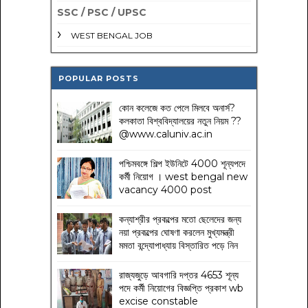
SSC / PSC / UPSC
WEST BENGAL JOB
POPULAR POSTS
কোন কলেজে কত পেলে মিলবে অনার্স?
কলকাতা বিশ্ববিদ্যালয়ের নতুন নিয়ম
??
@www.caluniv.ac.in
পশ্চিমবঙ্গে শিল্প ইউনিটে 4000 শূন্যপদে
কর্মী নিয়োগ । west bengal new
vacancy 4000 post
কন্যাশ্রীর প্রকল্পের মতো ছেলেদের জন্য
নয়া প্রকল্পের ঘোষণা করলেন মুখ্যমন্ত্রী
মমতা বন্দ্যোপাধ্যায় বিস্তারিত পড়ে নিন
রাজ্যজুড়ে আবগারি দপ্তর 4653 শূন্য
পদে কর্মী নিয়োগের বিজ্ঞপ্তি প্রকাশ wb
excise constable