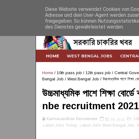
Home
About
Contact
Desclaimer
Diese Website verwendet Cookies von Googl
Adresse und dein User-Agent werden zusam
freigegeben. So können Nutzungsstatistike
des Dienstes gewährleistet werden.
HOME
WEST BENGAL JOBS
CENTRA
Home
/
10th pass job
/
12th pass job
/
Central Gove
Bengal Job
/
West Bengal Job
/
উচ্চমাধ্যমিক পাশে শিক্ষা 
উচ্চমাধ্যমিক পাশে শিক্ষা বোর্ডে 
nbe recruitment 2021
Karmasandhan Recruitment
জুন ০৬, ২০২১
10
Latest Jobs Today
,
Latest Jobs West Bengal Job
,
W