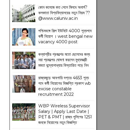
কোন কলেজে কত পেলে মিলবে অনার্স?
কলকাতা বিশ্ববিদ্যালয়ের নতুন নিয়ম
??
@www.caluniv.ac.in
পশ্চিমবঙ্গে শিল্প ইউনিটে 4000 শূন্যপদে
কর্মী নিয়োগ । west bengal new
vacancy 4000 post
কন্যাশ্রীর প্রকল্পের মতো ছেলেদের জন্য
নয়া প্রকল্পের ঘোষণা করলেন মুখ্যমন্ত্রী
মমতা বন্দ্যোপাধ্যায় বিস্তারিত পড়ে নিন
রাজ্যজুড়ে আবগারি দপ্তর 4653 শূন্য
পদে কর্মী নিয়োগের বিজ্ঞপ্তি প্রকাশ wb
excise constable
recruitment 2022
WBP Wireless Supervisor
Salary | Apply Last Date |
PET & PMT | রাজ্য পুলিশের 1251
জনকে নিয়োগের নতুন বিজ্ঞপ্তি