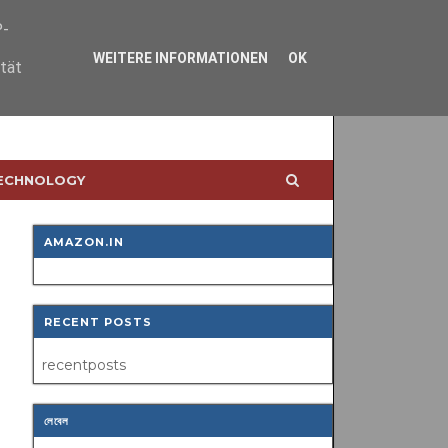
P-
WEITERE INFORMATIONEN
OK
ität
TECHNOLOGY
AMAZON.IN
RECENT POSTS
recentposts
লেবেল