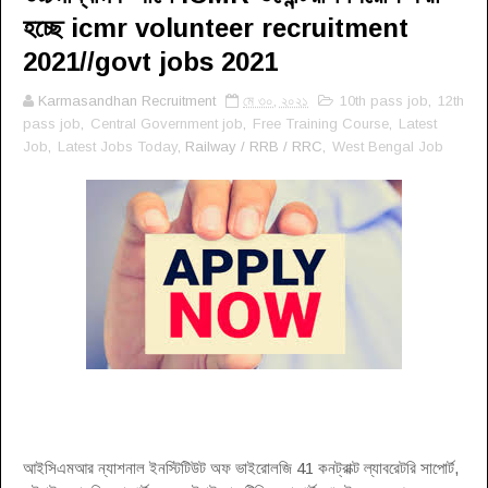
হচ্ছে icmr volunteer recruitment
2021//govt jobs 2021
Karmasandhan Recruitment
মে ৩০, ২০২১
10th pass job
,
12th
pass job
,
Central Government job
,
Free Training Course
,
Latest
Job
,
Latest Jobs Today
, Railway / RRB / RRC,
West Bengal Job
আইসিএমআর ন্যাশনাল ইনস্টিটিউট অফ ভাইরোলজি 41 কনট্রাক্ট ল্যাবরেটরি সাপোর্ট,