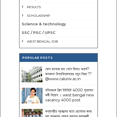
RESULTS
SCHOLARSHIP
Science & technology
SSC / PSC / UPSC
WEST BENGAL JOB
POPULAR POSTS
কোন কলেজে কত পেলে মিলবে অনার্স?
কলকাতা বিশ্ববিদ্যালয়ের নতুন নিয়ম
??
@www.caluniv.ac.in
পশ্চিমবঙ্গে শিল্প ইউনিটে 4000 শূন্যপদে
কর্মী নিয়োগ । west bengal new
vacancy 4000 post
কন্যাশ্রীর প্রকল্পের মতো ছেলেদের জন্য
নয়া প্রকল্পের ঘোষণা করলেন মুখ্যমন্ত্রী