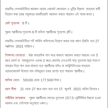
ভারতীয় সেনাবাহিনীতে জাজেস অ্যাড ভোকেট জেনারেল ও এন্ট্রি স্কিমে মাধ্যমে কর্মী
নিয়োগ করা হচ্ছে শুধুমাত্র ভারতীয়রাই আবেদন করতে পারবেন এই পদের জন্য
।
মোট শূন্যপদ
: 8 টি
।
পুরুষ প্রার্থীদের শূন্যপদ 6 টি মহিলা প্রার্থীদের শূন্যপদ 2টি
।
ভারতীয় সেনাবাহিনীতে শর্ট সার্ভিস কমিশনের নিয়োগ করবে তার আগে ট্রেনিং হবে 27
অক্টোবর 2021 তারিখে
।
শিক্ষাগত যোগ্যতা
: উচ্চ মাধ্যমিক পাশ করে থাকলে আবেদন করতে পারবেন এবং 5
বছর কোর্স বা গ্যাজুয়েশন এরপর 3 বছর কোর্সের এলএলবি পড়ে ন্যূনতম 50 শতাংশ
নাম্বার নিয়ে পাস করে থাকতে হবে প্রার্থীদের যদিও বা কাউন্সিলিংয়ের মাধ্যমে
অ্যাডভোকেট হিসাবে নাম নথিভুক্ত হবার যোগ্য হতে পারবেন প্রার্থীরা
।
মাসিক বেতন
: 56100 থেকে 177,500 টাকা
।
বয়স সীমা
: 21 থেকে 27 বছর বয়স হতে হবে 1ই জুলাই 2021 তারিখ হিসেবে
।
শারীরিক মাপজোক
: পুরুষ প্রার্থীদের ক্ষেত্রে ন্যূনতম 157.5 সেন্টিমিটার উচ্চতা হওয়া
দরকার এবং সেইসঙ্গে অনুপাতে ওজন
।