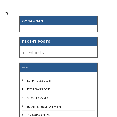
");
AMAZON.IN
RECENT POSTS
recentposts
লেবেল
10TH PASS JOB
12TH PASS JOB
ADMIT CARD
BANK'S RECRUITMENT
BRAKING NEWS