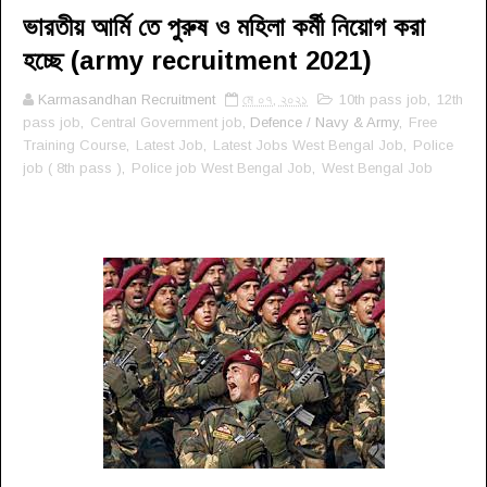
ভারতীয় আর্মি তে পুরুষ ও মহিলা কর্মী নিয়োগ করা
হচ্ছে (army recruitment 2021)
Karmasandhan Recruitment
মে ০৭, ২০২১
10th pass job
,
12th
pass job
,
Central Government job
, Defence / Navy & Army,
Free
Training Course
,
Latest Job
,
Latest Jobs West Bengal Job
,
Police
job ( 8th pass )
,
Police job West Bengal Job
,
West Bengal Job