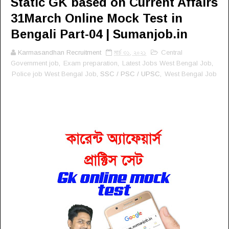
Static GK based on Current Affairs
31March Online Mock Test in
Bengali Part-04 | Sumanjob.in
Karmasandhan Recruitment
মার্চ ৩১, ২০২১
Central
Government job
,
Exam preparation
,
Latest Jobs West Bengal Job
,
Police job West Bengal Job
, SSC / PSC / UPSC,
West Bengal Job